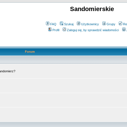
Sandomierskie
FAQ
Szukaj
Użytkownicy
Grupy
Re
Profil
Zaloguj się, by sprawdzić wiadomości
Forum
Sandomierz?