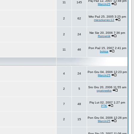
Pią Paź 12, 2007 12:48 pm
11
145
Marcin25
Wto Paź 25, 2005 3:25 pm
2
62
mieszkaniec12
Nie Sie 20, 2006 7:36 pm
2
24
Ratownik
Pon Paź 15, 2007 2:41 pm
11
46
boksa
Pon Gru 04, 2006 12:23 pm
4
24
Marcin25
Sro Gru 20, 2006 11:55 am
2
5
opatowska
Pią Lut 02, 2007 1:27 pm
7
48
PTK
Pon Gru 04, 2006 12:26 pm
2
15
Marcin25
Pon Sty 15, 2007 11:06 pm