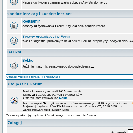
Napisz co Twoim zdaniem warto zobaczyÄ w Sandomierzu.
sandomierz.org i sandomierz.net
Regulamin
Zasady uĹźytkowania Forum. OgĹoszenia administratora.
Sprawy organizacyjne Forum
Wasze sugestie, problemy z dziaĹaniem Forum, propozycje nowych dziaĹĂł
BeĹkot
BeĹkot
JeĹli nie masz nic sensownego do powiedzenia....
Oznacz wszystkie fora jako przeczytane
Kto jest na Forum
Nasi użytkownicy napisali
1018
wiadomości
Mamy
287
zarejestrowanych użytkowników
Ostatnio zarejestrował się
Monk
Na Forum jest
37
użytkowników :: 0 Zarejestrowanych, 0 Ukrytych i 37 Gości [
A
Najwięcej użytkowników
3349
było obecnych Czw Maj 07, 2026 9:56 am
Zarejestrowani Użytkownicy: Brak
Te dane pokazują użytkowników aktywnych przez ostatnie 5 minut
Zaloguj
Użytkownik: