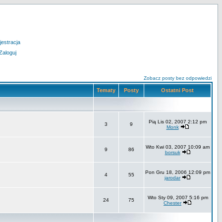
jestracja
Zaloguj
Zobacz posty bez odpowiedzi
Tematy
Posty
Ostatni Post
Pią Lis 02, 2007 2:12 pm
3
9
Monk
Wto Kwi 03, 2007 10:09 am
9
86
borsuk
Pon Gru 18, 2006 12:09 pm
4
55
jarodar
Wto Sty 09, 2007 5:16 pm
24
75
Chester