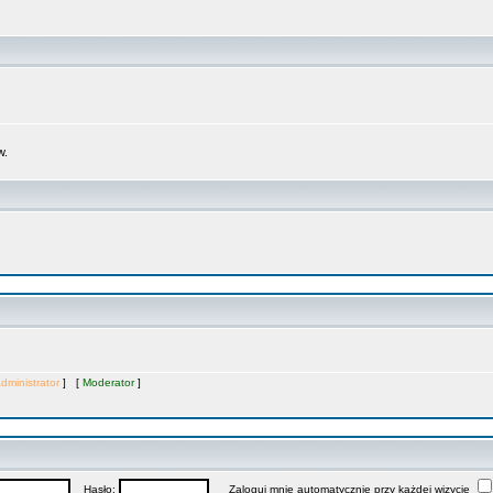
w.
dministrator
] [
Moderator
]
Hasło:
Zaloguj mnie automatycznie przy każdej wizycie