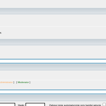
w.
dministrator
] [
Moderator
]
Hasło:
Zaloguj mnie automatycznie przy każdej wizycie