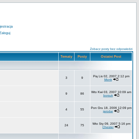
jestracja
Zaloguj
Zobacz posty bez odpowiedzi
Tematy
Posty
Ostatni Post
Pią Lis 02, 2007 2:12 pm
3
9
Monk
Wto Kwi 03, 2007 10:09 am
9
86
borsuk
Pon Gru 18, 2006 12:09 pm
4
55
jarodar
Wto Sty 09, 2007 5:16 pm
24
75
Chester