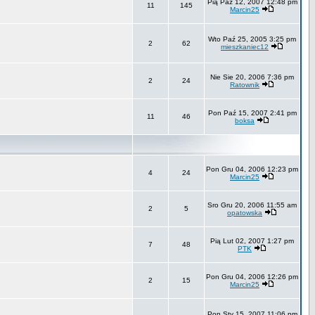
Pią Paź 12, 2007 12:48 pm
11
145
Marcin25
Wto Paź 25, 2005 3:25 pm
2
62
mieszkaniec12
Nie Sie 20, 2006 7:36 pm
2
24
Ratownik
Pon Paź 15, 2007 2:41 pm
11
46
boksa
Pon Gru 04, 2006 12:23 pm
4
24
Marcin25
Sro Gru 20, 2006 11:55 am
2
5
opatowska
Pią Lut 02, 2007 1:27 pm
7
48
PTK
Pon Gru 04, 2006 12:26 pm
2
15
Marcin25
Pon Sty 15, 2007 11:06 pm