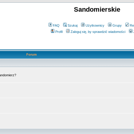
Sandomierskie
FAQ
Szukaj
Użytkownicy
Grupy
Re
Profil
Zaloguj się, by sprawdzić wiadomości
Forum
Sandomierz?