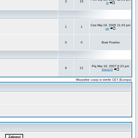
3
15
iti
Czw Maj 19, 2005 11:43 pm
1
1
ssi
0
0
Brak Postów
Pią Mar 16, 2007 6:23 pm
6
21
Siara13
Wszystkie czasy w strefie CET (Europa)