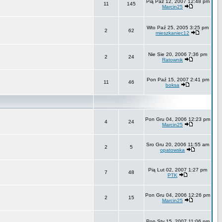
Pią Paź 12, 2007 12:48 pm
11
145
Marcin25
Wto Paź 25, 2005 3:25 pm
2
62
mieszkaniec12
Nie Sie 20, 2006 7:36 pm
2
24
Ratownik
Pon Paź 15, 2007 2:41 pm
11
46
boksa
Pon Gru 04, 2006 12:23 pm
4
24
Marcin25
Sro Gru 20, 2006 11:55 am
2
5
opatowska
Pią Lut 02, 2007 1:27 pm
7
48
PTK
Pon Gru 04, 2006 12:26 pm
2
15
Marcin25
Pon Sty 15, 2007 11:06 pm