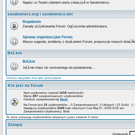
Napisz co Twoim zdaniem warto zobaczyÄ w Sandomierzu.
sandomierz.org i sandomierz.net
Regulamin
Zasady uĹźytkowania Forum. OgĹoszenia administratora.
Sprawy organizacyjne Forum
Wasze sugestie, problemy z dziaĹaniem Forum, propozycje nowych dziaĹĂł
BeĹkot
BeĹkot
JeĹli nie masz nic sensownego do powiedzenia....
Oznacz wszystkie fora jako przeczytane
Kto jest na Forum
Nasi użytkownicy napisali
1018
wiadomości
Mamy
287
zarejestrowanych użytkowników
Ostatnio zarejestrował się
Monk
Na Forum jest
15
użytkowników :: 0 Zarejestrowanych, 0 Ukrytych i 15 Gości [
A
Najwięcej użytkowników
3349
było obecnych Czw Maj 07, 2026 9:56 am
Zarejestrowani Użytkownicy: Brak
Te dane pokazują użytkowników aktywnych przez ostatnie 5 minut
Zaloguj
Użytkownik: