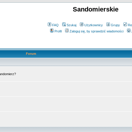
Sandomierskie
FAQ
Szukaj
Użytkownicy
Grupy
Re
Profil
Zaloguj się, by sprawdzić wiadomości
Forum
Sandomierz?