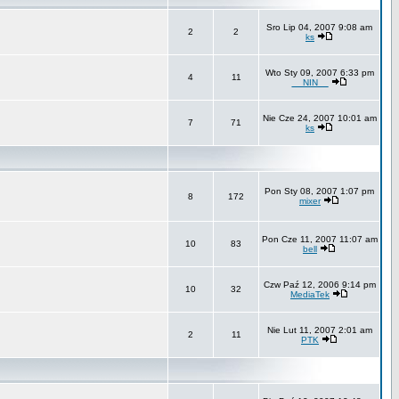
Sro Lip 04, 2007 9:08 am
2
2
ks
Wto Sty 09, 2007 6:33 pm
4
11
__NIN__
Nie Cze 24, 2007 10:01 am
7
71
ks
Pon Sty 08, 2007 1:07 pm
8
172
mixer
Pon Cze 11, 2007 11:07 am
10
83
bell
Czw Paź 12, 2006 9:14 pm
10
32
MediaTek
Nie Lut 11, 2007 2:01 am
2
11
PTK