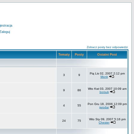
jestracja
Zaloguj
Zobacz posty bez odpowiedzi
Tematy
Posty
Ostatni Post
Pią Lis 02, 2007 2:12 pm
3
9
Monk
Wto Kwi 03, 2007 10:09 am
9
86
borsuk
Pon Gru 18, 2006 12:09 pm
4
55
jarodar
Wto Sty 09, 2007 5:16 pm
24
75
Chester