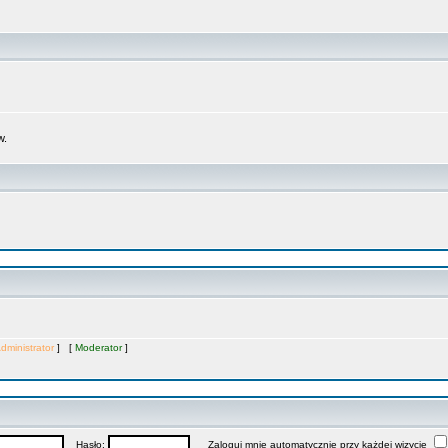
w.
dministrator
] [
Moderator
]
Hasło:
Zaloguj mnie automatycznie przy każdej wizycie