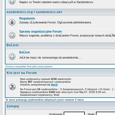
Napisz co Twoim zdaniem warto zobaczyÄ w Sandomierzu.
sandomierz.org i sandomierz.net
Regulamin
Zasady uĹźytkowania Forum. OgĹoszenia administratora.
Sprawy organizacyjne Forum
Wasze sugestie, problemy z dziaĹaniem Forum, propozycje nowych dziaĹĂł
BeĹkot
BeĹkot
JeĹli nie masz nic sensownego do powiedzenia....
Oznacz wszystkie fora jako przeczytane
Kto jest na Forum
Nasi użytkownicy napisali
1018
wiadomości
Mamy
287
zarejestrowanych użytkowników
Ostatnio zarejestrował się
Monk
Na Forum jest
10
użytkowników :: 0 Zarejestrowanych, 0 Ukrytych i 10 Gości [
A
Najwięcej użytkowników
3349
było obecnych Czw Maj 07, 2026 9:56 am
Zarejestrowani Użytkownicy: Brak
Te dane pokazują użytkowników aktywnych przez ostatnie 5 minut
Zaloguj
Użytkownik:
Hasło: