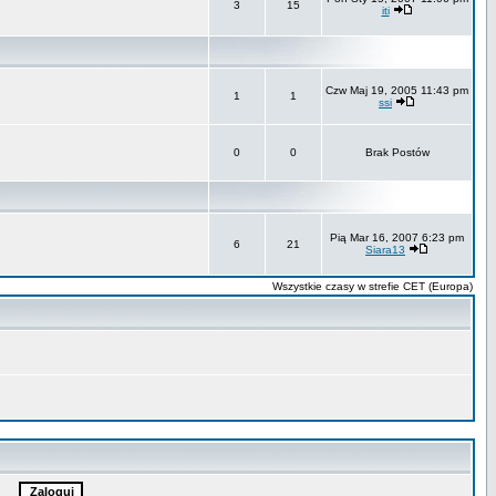
3
15
iti
Czw Maj 19, 2005 11:43 pm
1
1
ssi
0
0
Brak Postów
Pią Mar 16, 2007 6:23 pm
6
21
Siara13
Wszystkie czasy w strefie CET (Europa)