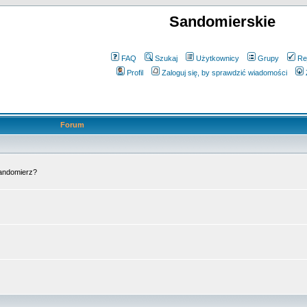
Sandomierskie
FAQ
Szukaj
Użytkownicy
Grupy
Re
Profil
Zaloguj się, by sprawdzić wiadomości
Forum
Sandomierz?