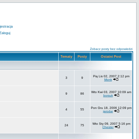
jestracja
Zaloguj
Zobacz posty bez odpowiedzi
Tematy
Posty
Ostatni Post
Pią Lis 02, 2007 2:12 pm
3
9
Monk
Wto Kwi 03, 2007 10:09 am
9
86
borsuk
Pon Gru 18, 2006 12:09 pm
4
55
jarodar
Wto Sty 09, 2007 5:16 pm
24
75
Chester