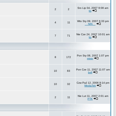
Sro Lip 04, 2007 9:08 am
2
2
ks
Wto Sty 09, 2007 6:33 pm
4
11
__NIN__
Nie Cze 24, 2007 10:01 am
7
71
ks
Pon Sty 08, 2007 1:07 pm
8
172
mixer
Pon Cze 11, 2007 11:07 am
10
83
bell
Czw Paź 12, 2006 9:14 pm
10
32
MediaTek
Nie Lut 11, 2007 2:01 am
2
11
PTK