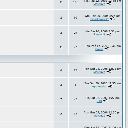
Pią Paź 12, 2007 12:48 pm
11
145
Marcin25
Wto Paź 25, 2005 3:25 pm
2
62
mieszkaniec12
Nie Sie 20, 2006 7:36 pm
2
24
Ratownik
Pon Paź 15, 2007 2:41 pm
11
46
boksa
Pon Gru 04, 2006 12:23 pm
4
24
Marcin25
Sro Gru 20, 2006 11:55 am
2
5
opatowska
Pią Lut 02, 2007 1:27 pm
7
48
PTK
Pon Gru 04, 2006 12:26 pm
2
15
Marcin25
Pon Sty 15, 2007 11:06 pm