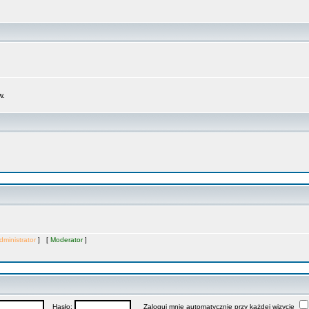
w.
dministrator
] [
Moderator
]
Hasło:
Zaloguj mnie automatycznie przy każdej wizycie