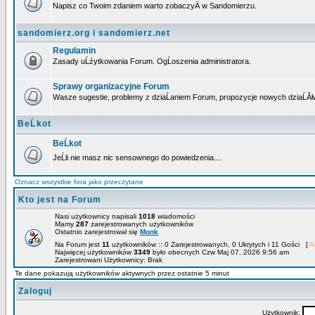
Napisz co Twoim zdaniem warto zobaczyÄ w Sandomierzu.
sandomierz.org i sandomierz.net
Regulamin
Zasady uĹźytkowania Forum. OgĹoszenia administratora.
Sprawy organizacyjne Forum
Wasze sugestie, problemy z dziaĹaniem Forum, propozycje nowych dziaĹĂł
BeĹkot
BeĹkot
JeĹli nie masz nic sensownego do powiedzenia....
Oznacz wszystkie fora jako przeczytane
Kto jest na Forum
Nasi użytkownicy napisali
1018
wiadomości
Mamy
287
zarejestrowanych użytkowników
Ostatnio zarejestrował się
Monk
Na Forum jest
11
użytkowników :: 0 Zarejestrowanych, 0 Ukrytych i 11 Gości [
A
Najwięcej użytkowników
3349
było obecnych Czw Maj 07, 2026 9:56 am
Zarejestrowani Użytkownicy: Brak
Te dane pokazują użytkowników aktywnych przez ostatnie 5 minut
Zaloguj
Użytkownik: