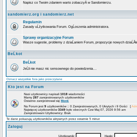
Napisz co Twoim zdaniem warto zobaczyÄ w Sandomierzu.
sandomierz.org i sandomierz.net
Regulamin
Zasady uĹźytkowania Forum. OgĹoszenia administratora.
Sprawy organizacyjne Forum
Wasze sugestie, problemy z dziaĹaniem Forum, propozycje nowych dziaĹĂł
BeĹkot
BeĹkot
JeĹli nie masz nic sensownego do powiedzenia....
Oznacz wszystkie fora jako przeczytane
Kto jest na Forum
Nasi użytkownicy napisali
1018
wiadomości
Mamy
287
zarejestrowanych użytkowników
Ostatnio zarejestrował się
Monk
Na Forum jest
9
użytkowników :: 0 Zarejestrowanych, 0 Ukrytych i 9 Gości [
Adm
Najwięcej użytkowników
3349
było obecnych Czw Maj 07, 2026 9:56 am
Zarejestrowani Użytkownicy: Brak
Te dane pokazują użytkowników aktywnych przez ostatnie 5 minut
Zaloguj
Użytkownik:
Hasło: