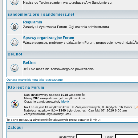
Napisz co Twoim zdaniem warto zobaczyÄ w Sandomierzu.
sandomierz.org i sandomierz.net
Regulamin
Zasady uĹźytkowania Forum. OgĹoszenia administratora.
Sprawy organizacyjne Forum
Wasze sugestie, problemy z dziaĹaniem Forum, propozycje nowych dziaĹĂł
BeĹkot
BeĹkot
JeĹli nie masz nic sensownego do powiedzenia....
Oznacz wszystkie fora jako przeczytane
Kto jest na Forum
Nasi użytkownicy napisali
1018
wiadomości
Mamy
287
zarejestrowanych użytkowników
Ostatnio zarejestrował się
Monk
Na Forum jest
16
użytkowników :: 0 Zarejestrowanych, 0 Ukrytych i 16 Gości [
A
Najwięcej użytkowników
3349
było obecnych Czw Maj 07, 2026 9:56 am
Zarejestrowani Użytkownicy: Brak
Te dane pokazują użytkowników aktywnych przez ostatnie 5 minut
Zaloguj
Użytkownik:
Hasło: