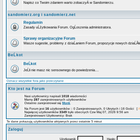
Napisz co Twoim zdaniem warto zobaczyÄ w Sandomierzu.
sandomierz.org i sandomierz.net
Regulamin
Zasady uĹźytkowania Forum. OgĹoszenia administratora.
Sprawy organizacyjne Forum
Wasze sugestie, problemy z dziaĹaniem Forum, propozycje nowych dziaĹĂł
BeĹkot
BeĹkot
JeĹli nie masz nic sensownego do powiedzenia....
Oznacz wszystkie fora jako przeczytane
Kto jest na Forum
Nasi użytkownicy napisali
1018
wiadomości
Mamy
287
zarejestrowanych użytkowników
Ostatnio zarejestrował się
Monk
Na Forum jest
16
użytkowników :: 0 Zarejestrowanych, 0 Ukrytych i 16 Gości [
A
Najwięcej użytkowników
3349
było obecnych Czw Maj 07, 2026 9:56 am
Zarejestrowani Użytkownicy: Brak
Te dane pokazują użytkowników aktywnych przez ostatnie 5 minut
Zaloguj
Użytkownik:
Hasło: