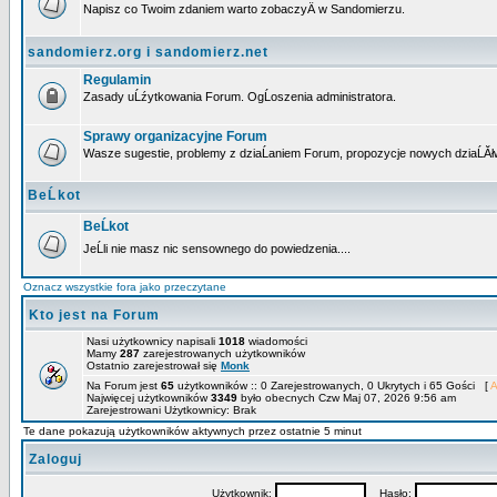
Napisz co Twoim zdaniem warto zobaczyÄ w Sandomierzu.
sandomierz.org i sandomierz.net
Regulamin
Zasady uĹźytkowania Forum. OgĹoszenia administratora.
Sprawy organizacyjne Forum
Wasze sugestie, problemy z dziaĹaniem Forum, propozycje nowych dziaĹĂł
BeĹkot
BeĹkot
JeĹli nie masz nic sensownego do powiedzenia....
Oznacz wszystkie fora jako przeczytane
Kto jest na Forum
Nasi użytkownicy napisali
1018
wiadomości
Mamy
287
zarejestrowanych użytkowników
Ostatnio zarejestrował się
Monk
Na Forum jest
65
użytkowników :: 0 Zarejestrowanych, 0 Ukrytych i 65 Gości [
A
Najwięcej użytkowników
3349
było obecnych Czw Maj 07, 2026 9:56 am
Zarejestrowani Użytkownicy: Brak
Te dane pokazują użytkowników aktywnych przez ostatnie 5 minut
Zaloguj
Użytkownik:
Hasło: