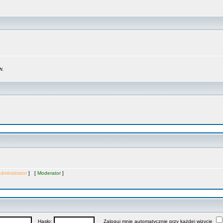
w.
dministrator
] [
Moderator
]
Hasło:
Zaloguj mnie automatycznie przy każdej wizycie