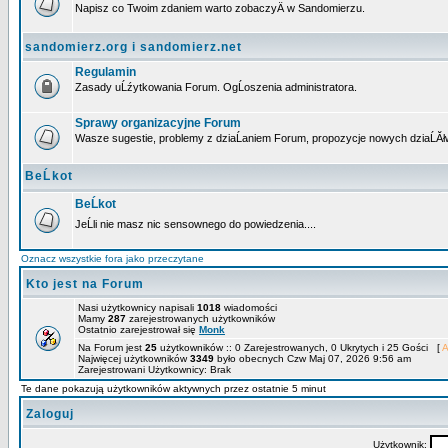
Napisz co Twoim zdaniem warto zobaczyÄ w Sandomierzu.
sandomierz.org i sandomierz.net
Regulamin
Zasady uĹźytkowania Forum. OgĹoszenia administratora.
Sprawy organizacyjne Forum
Wasze sugestie, problemy z dziaĹaniem Forum, propozycje nowych dziaĹĂł
BeĹkot
BeĹkot
JeĹli nie masz nic sensownego do powiedzenia....
Oznacz wszystkie fora jako przeczytane
Kto jest na Forum
Nasi użytkownicy napisali
1018
wiadomości
Mamy
287
zarejestrowanych użytkowników
Ostatnio zarejestrował się
Monk
Na Forum jest
25
użytkowników :: 0 Zarejestrowanych, 0 Ukrytych i 25 Gości [
A
Najwięcej użytkowników
3349
było obecnych Czw Maj 07, 2026 9:56 am
Zarejestrowani Użytkownicy: Brak
Te dane pokazują użytkowników aktywnych przez ostatnie 5 minut
Zaloguj
Użytkownik: