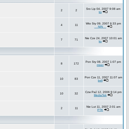
Sro Lip 04, 2007 9:08 am
2
2
ks
Wto Sty 09, 2007 6:33 pm
4
11
__NIN__
Nie Cze 24, 2007 10:01 am
7
71
ks
Pon Sty 08, 2007 1:07 pm
8
172
mixer
Pon Cze 11, 2007 11:07 am
10
83
bell
Czw Paź 12, 2006 9:14 pm
10
32
MediaTek
Nie Lut 11, 2007 2:01 am
2
11
PTK