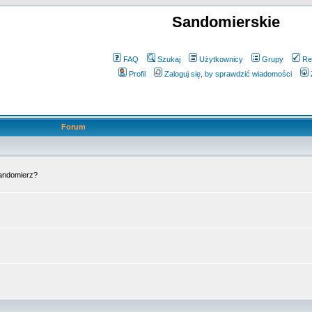
Sandomierskie
FAQ
Szukaj
Użytkownicy
Grupy
Re
Profil
Zaloguj się, by sprawdzić wiadomości
Forum
Sandomierz?