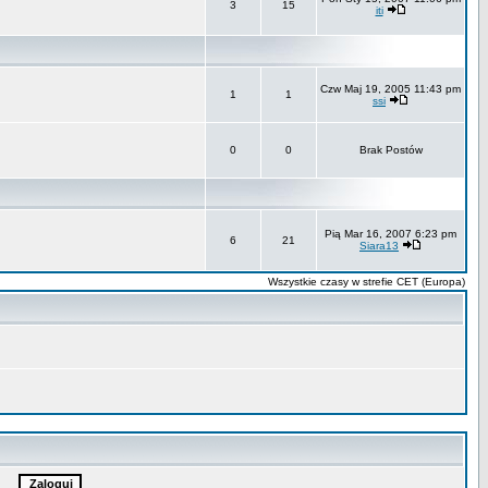
3
15
iti
Czw Maj 19, 2005 11:43 pm
1
1
ssi
0
0
Brak Postów
Pią Mar 16, 2007 6:23 pm
6
21
Siara13
Wszystkie czasy w strefie CET (Europa)