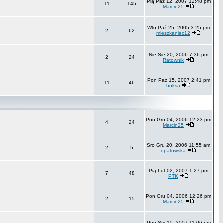
Pią Paź 12, 2007 12:48 pm
11
145
Marcin25
Wto Paź 25, 2005 3:25 pm
2
62
mieszkaniec12
Nie Sie 20, 2006 7:36 pm
2
24
Ratownik
Pon Paź 15, 2007 2:41 pm
11
46
boksa
Pon Gru 04, 2006 12:23 pm
4
24
Marcin25
Sro Gru 20, 2006 11:55 am
2
5
opatowska
Pią Lut 02, 2007 1:27 pm
7
48
PTK
Pon Gru 04, 2006 12:26 pm
2
15
Marcin25
Pon Sty 15, 2007 11:06 pm