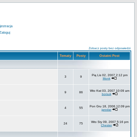
jestracja
Zaloguj
Zobacz posty bez odpowiedzi
Tematy
Posty
Ostatni Post
Pią Lis 02, 2007 2:12 pm
3
9
Monk
Wto Kwi 03, 2007 10:09 am
9
86
borsuk
Pon Gru 18, 2006 12:09 pm
4
55
jarodar
Wto Sty 09, 2007 5:16 pm
24
75
Chester