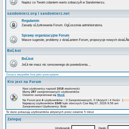
Napisz co Twoim zdaniem warto zobaczyÄ w Sandomierzu.
sandomierz.org i sandomierz.net
Regulamin
Zasady uĹźytkowania Forum. OgĹoszenia administratora.
Sprawy organizacyjne Forum
Wasze sugestie, problemy z dziaĹaniem Forum, propozycje nowych dziaĹĂł
BeĹkot
BeĹkot
JeĹli nie masz nic sensownego do powiedzenia....
Oznacz wszystkie fora jako przeczytane
Kto jest na Forum
Nasi użytkownicy napisali
1018
wiadomości
Mamy
287
zarejestrowanych użytkowników
Ostatnio zarejestrował się
Monk
Na Forum jest
4
użytkowników :: 0 Zarejestrowanych, 0 Ukrytych i 4 Gości [
Adm
Najwięcej użytkowników
3349
było obecnych Czw Maj 07, 2026 9:56 am
Zarejestrowani Użytkownicy: Brak
Te dane pokazują użytkowników aktywnych przez ostatnie 5 minut
Zaloguj
Użytkownik:
Hasło: