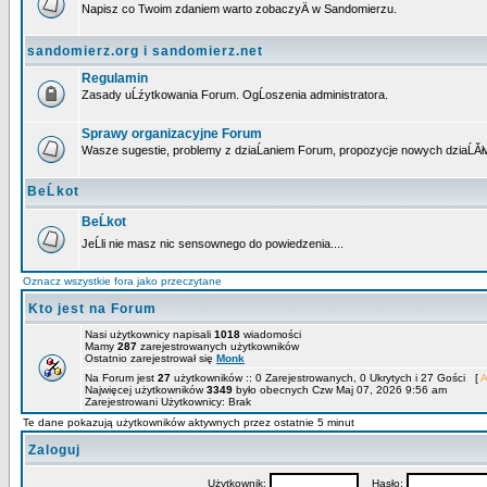
Napisz co Twoim zdaniem warto zobaczyÄ w Sandomierzu.
sandomierz.org i sandomierz.net
Regulamin
Zasady uĹźytkowania Forum. OgĹoszenia administratora.
Sprawy organizacyjne Forum
Wasze sugestie, problemy z dziaĹaniem Forum, propozycje nowych dziaĹĂł
BeĹkot
BeĹkot
JeĹli nie masz nic sensownego do powiedzenia....
Oznacz wszystkie fora jako przeczytane
Kto jest na Forum
Nasi użytkownicy napisali
1018
wiadomości
Mamy
287
zarejestrowanych użytkowników
Ostatnio zarejestrował się
Monk
Na Forum jest
27
użytkowników :: 0 Zarejestrowanych, 0 Ukrytych i 27 Gości [
A
Najwięcej użytkowników
3349
było obecnych Czw Maj 07, 2026 9:56 am
Zarejestrowani Użytkownicy: Brak
Te dane pokazują użytkowników aktywnych przez ostatnie 5 minut
Zaloguj
Użytkownik:
Hasło: