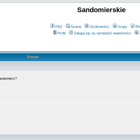
Sandomierskie
FAQ
Szukaj
Użytkownicy
Grupy
Re
Profil
Zaloguj się, by sprawdzić wiadomości
Forum
Sandomierz?