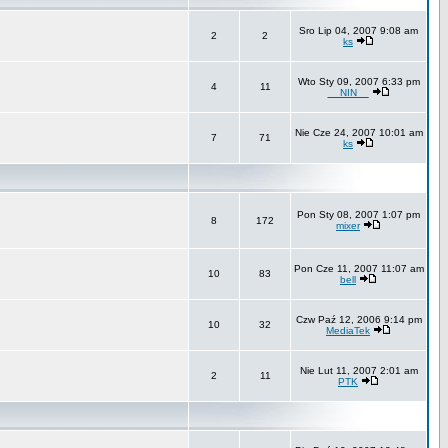
Sro Lip 04, 2007 9:08 am
2
2
ks
Wto Sty 09, 2007 6:33 pm
4
11
__NIN__
Nie Cze 24, 2007 10:01 am
7
71
ks
Pon Sty 08, 2007 1:07 pm
8
172
mixer
Pon Cze 11, 2007 11:07 am
10
83
bell
Czw Paź 12, 2006 9:14 pm
10
32
MediaTek
Nie Lut 11, 2007 2:01 am
2
11
PTK