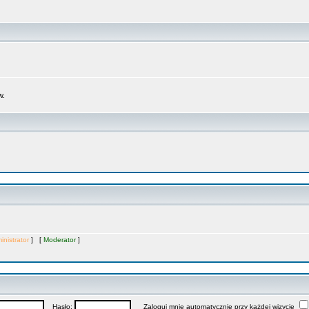
w.
inistrator
] [
Moderator
]
Hasło:
Zaloguj mnie automatycznie przy każdej wizycie