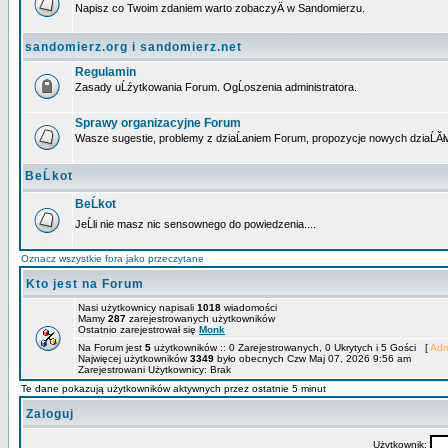
Napisz co Twoim zdaniem warto zobaczyÄ w Sandomierzu.
sandomierz.org i sandomierz.net
Regulamin
Zasady uĹźytkowania Forum. OgĹoszenia administratora.
Sprawy organizacyjne Forum
Wasze sugestie, problemy z dziaĹaniem Forum, propozycje nowych dziaĹĂł
BeĹkot
BeĹkot
JeĹli nie masz nic sensownego do powiedzenia....
Oznacz wszystkie fora jako przeczytane
Kto jest na Forum
Nasi użytkownicy napisali
1018
wiadomości
Mamy
287
zarejestrowanych użytkowników
Ostatnio zarejestrował się
Monk
Na Forum jest
5
użytkowników :: 0 Zarejestrowanych, 0 Ukrytych i 5 Gości [
Adm
Najwięcej użytkowników
3349
było obecnych Czw Maj 07, 2026 9:56 am
Zarejestrowani Użytkownicy: Brak
Te dane pokazują użytkowników aktywnych przez ostatnie 5 minut
Zaloguj
Użytkownik: