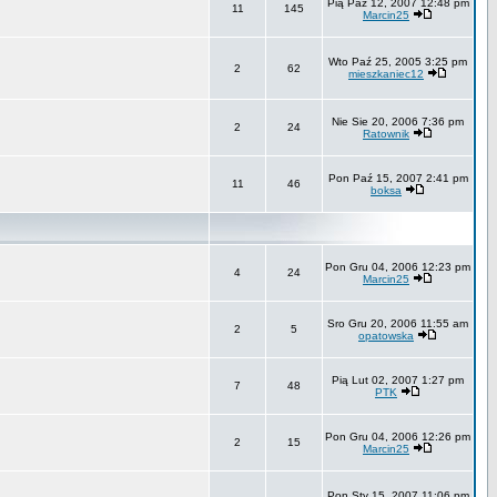
Pią Paź 12, 2007 12:48 pm
11
145
Marcin25
Wto Paź 25, 2005 3:25 pm
2
62
mieszkaniec12
Nie Sie 20, 2006 7:36 pm
2
24
Ratownik
Pon Paź 15, 2007 2:41 pm
11
46
boksa
Pon Gru 04, 2006 12:23 pm
4
24
Marcin25
Sro Gru 20, 2006 11:55 am
2
5
opatowska
Pią Lut 02, 2007 1:27 pm
7
48
PTK
Pon Gru 04, 2006 12:26 pm
2
15
Marcin25
Pon Sty 15, 2007 11:06 pm