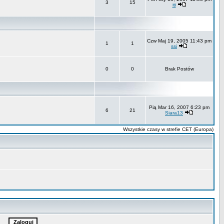
3
15
iti
Czw Maj 19, 2005 11:43 pm
1
1
ssi
0
0
Brak Postów
Pią Mar 16, 2007 6:23 pm
6
21
Siara13
Wszystkie czasy w strefie CET (Europa)