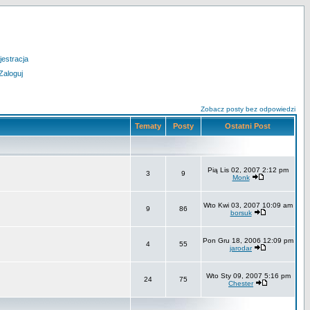
jestracja
Zaloguj
Zobacz posty bez odpowiedzi
Tematy
Posty
Ostatni Post
Pią Lis 02, 2007 2:12 pm
3
9
Monk
Wto Kwi 03, 2007 10:09 am
9
86
borsuk
Pon Gru 18, 2006 12:09 pm
4
55
jarodar
Wto Sty 09, 2007 5:16 pm
24
75
Chester