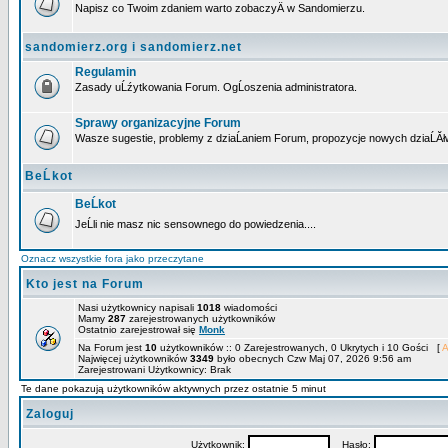
Napisz co Twoim zdaniem warto zobaczyÄ w Sandomierzu.
sandomierz.org i sandomierz.net
Regulamin
Zasady uĹźytkowania Forum. OgĹoszenia administratora.
Sprawy organizacyjne Forum
Wasze sugestie, problemy z dziaĹaniem Forum, propozycje nowych dziaĹĂł
BeĹkot
BeĹkot
JeĹli nie masz nic sensownego do powiedzenia....
Oznacz wszystkie fora jako przeczytane
Kto jest na Forum
Nasi użytkownicy napisali
1018
wiadomości
Mamy
287
zarejestrowanych użytkowników
Ostatnio zarejestrował się
Monk
Na Forum jest
10
użytkowników :: 0 Zarejestrowanych, 0 Ukrytych i 10 Gości [
A
Najwięcej użytkowników
3349
było obecnych Czw Maj 07, 2026 9:56 am
Zarejestrowani Użytkownicy: Brak
Te dane pokazują użytkowników aktywnych przez ostatnie 5 minut
Zaloguj
Użytkownik:
Hasło: