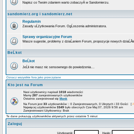
Napisz co Twoim zdaniem warto zobaczyÄ w Sandomierzu.
sandomierz.org i sandomierz.net
Regulamin
Zasady uĹźytkowania Forum. OgĹoszenia administratora.
Sprawy organizacyjne Forum
Wasze sugestie, problemy z dziaĹaniem Forum, propozycje nowych dziaĹĂł
BeĹkot
BeĹkot
JeĹli nie masz nic sensownego do powiedzenia....
Oznacz wszystkie fora jako przeczytane
Kto jest na Forum
Nasi użytkownicy napisali
1018
wiadomości
Mamy
287
zarejestrowanych użytkowników
Ostatnio zarejestrował się
Monk
Na Forum jest
33
użytkowników :: 0 Zarejestrowanych, 0 Ukrytych i 33 Gości [
A
Najwięcej użytkowników
3349
było obecnych Czw Maj 07, 2026 9:56 am
Zarejestrowani Użytkownicy: Brak
Te dane pokazują użytkowników aktywnych przez ostatnie 5 minut
Zaloguj
Użytkownik:
Hasło: