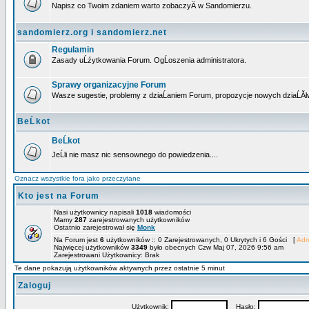
Napisz co Twoim zdaniem warto zobaczyÄ w Sandomierzu.
sandomierz.org i sandomierz.net
Regulamin
Zasady uĹźytkowania Forum. OgĹoszenia administratora.
Sprawy organizacyjne Forum
Wasze sugestie, problemy z dziaĹaniem Forum, propozycje nowych dziaĹĂł
BeĹkot
BeĹkot
JeĹli nie masz nic sensownego do powiedzenia....
Oznacz wszystkie fora jako przeczytane
Kto jest na Forum
Nasi użytkownicy napisali
1018
wiadomości
Mamy
287
zarejestrowanych użytkowników
Ostatnio zarejestrował się
Monk
Na Forum jest
6
użytkowników :: 0 Zarejestrowanych, 0 Ukrytych i 6 Gości [
Adm
Najwięcej użytkowników
3349
było obecnych Czw Maj 07, 2026 9:56 am
Zarejestrowani Użytkownicy: Brak
Te dane pokazują użytkowników aktywnych przez ostatnie 5 minut
Zaloguj
Użytkownik:
Hasło: