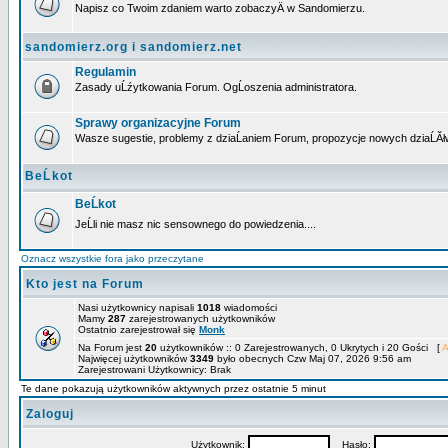
Napisz co Twoim zdaniem warto zobaczyÄ w Sandomierzu.
sandomierz.org i sandomierz.net
Regulamin
Zasady uĹźytkowania Forum. OgĹoszenia administratora.
Sprawy organizacyjne Forum
Wasze sugestie, problemy z dziaĹaniem Forum, propozycje nowych dziaĹĂł
BeĹkot
BeĹkot
JeĹli nie masz nic sensownego do powiedzenia....
Oznacz wszystkie fora jako przeczytane
Kto jest na Forum
Nasi użytkownicy napisali
1018
wiadomości
Mamy
287
zarejestrowanych użytkowników
Ostatnio zarejestrował się
Monk
Na Forum jest
20
użytkowników :: 0 Zarejestrowanych, 0 Ukrytych i 20 Gości [
A
Najwięcej użytkowników
3349
było obecnych Czw Maj 07, 2026 9:56 am
Zarejestrowani Użytkownicy: Brak
Te dane pokazują użytkowników aktywnych przez ostatnie 5 minut
Zaloguj
Użytkownik:
Hasło: