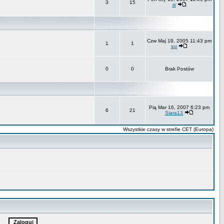
3
15
iti
Czw Maj 19, 2005 11:43 pm
1
1
ssi
0
0
Brak Postów
Pią Mar 16, 2007 6:23 pm
6
21
Siara13
Wszystkie czasy w strefie CET (Europa)