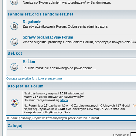
Napisz co Twoim zdaniem warto zobaczyÄ w Sandomierzu.
sandomierz.org i sandomierz.net
Regulamin
Zasady uĹźytkowania Forum. OgĹoszenia administratora.
Sprawy organizacyjne Forum
Wasze sugestie, problemy z dziaĹaniem Forum, propozycje nowych dziaĹĂł
BeĹkot
BeĹkot
JeĹli nie masz nic sensownego do powiedzenia....
Oznacz wszystkie fora jako przeczytane
Kto jest na Forum
Nasi użytkownicy napisali
1018
wiadomości
Mamy
287
zarejestrowanych użytkowników
Ostatnio zarejestrował się
Monk
Na Forum jest
17
użytkowników :: 0 Zarejestrowanych, 0 Ukrytych i 17 Gości [
A
Najwięcej użytkowników
3349
było obecnych Czw Maj 07, 2026 9:56 am
Zarejestrowani Użytkownicy: Brak
Te dane pokazują użytkowników aktywnych przez ostatnie 5 minut
Zaloguj
Użytkownik: