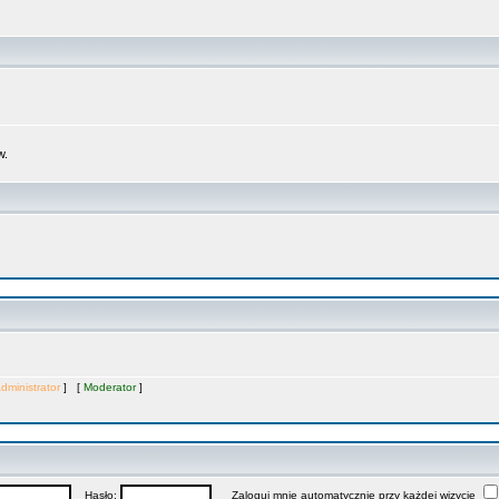
w.
dministrator
] [
Moderator
]
Hasło:
Zaloguj mnie automatycznie przy każdej wizycie