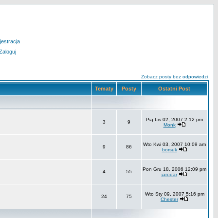
jestracja
Zaloguj
Zobacz posty bez odpowiedzi
Tematy
Posty
Ostatni Post
Pią Lis 02, 2007 2:12 pm
3
9
Monk
Wto Kwi 03, 2007 10:09 am
9
86
borsuk
Pon Gru 18, 2006 12:09 pm
4
55
jarodar
Wto Sty 09, 2007 5:16 pm
24
75
Chester