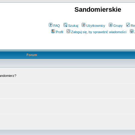
Sandomierskie
FAQ
Szukaj
Użytkownicy
Grupy
Re
Profil
Zaloguj się, by sprawdzić wiadomości
Forum
Sandomierz?