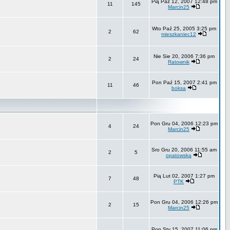
Pią Paź 12, 2007 12:48 pm
11
145
Marcin25
Wto Paź 25, 2005 3:25 pm
2
62
mieszkaniec12
Nie Sie 20, 2006 7:36 pm
2
24
Ratownik
Pon Paź 15, 2007 2:41 pm
11
46
boksa
Pon Gru 04, 2006 12:23 pm
4
24
Marcin25
Sro Gru 20, 2006 11:55 am
2
5
opatowska
Pią Lut 02, 2007 1:27 pm
7
48
PTK
Pon Gru 04, 2006 12:26 pm
2
15
Marcin25
Pon Sty 15, 2007 11:06 pm