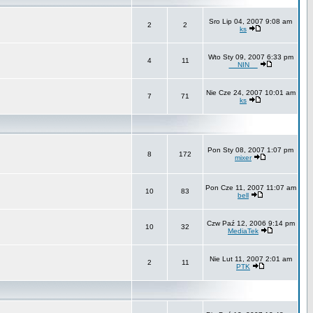
Sro Lip 04, 2007 9:08 am
2
2
ks
Wto Sty 09, 2007 6:33 pm
4
11
__NIN__
Nie Cze 24, 2007 10:01 am
7
71
ks
Pon Sty 08, 2007 1:07 pm
8
172
mixer
Pon Cze 11, 2007 11:07 am
10
83
bell
Czw Paź 12, 2006 9:14 pm
10
32
MediaTek
Nie Lut 11, 2007 2:01 am
2
11
PTK