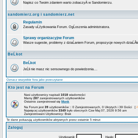
Napisz co Twoim zdaniem warto zobaczyÄ w Sandomierzu.
sandomierz.org i sandomierz.net
Regulamin
Zasady uĹźytkowania Forum. OgĹoszenia administratora.
Sprawy organizacyjne Forum
Wasze sugestie, problemy z dziaĹaniem Forum, propozycje nowych dziaĹĂł
BeĹkot
BeĹkot
JeĹli nie masz nic sensownego do powiedzenia....
Oznacz wszystkie fora jako przeczytane
Kto jest na Forum
Nasi użytkownicy napisali
1018
wiadomości
Mamy
287
zarejestrowanych użytkowników
Ostatnio zarejestrował się
Monk
Na Forum jest
39
użytkowników :: 0 Zarejestrowanych, 0 Ukrytych i 39 Gości [
A
Najwięcej użytkowników
3349
było obecnych Czw Maj 07, 2026 9:56 am
Zarejestrowani Użytkownicy: Brak
Te dane pokazują użytkowników aktywnych przez ostatnie 5 minut
Zaloguj
Użytkownik:
Hasło: