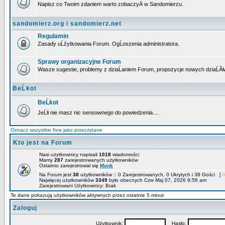
Napisz co Twoim zdaniem warto zobaczyÄ w Sandomierzu.
sandomierz.org i sandomierz.net
Regulamin
Zasady uĹźytkowania Forum. OgĹoszenia administratora.
Sprawy organizacyjne Forum
Wasze sugestie, problemy z dziaĹaniem Forum, propozycje nowych dziaĹĂł
BeĹkot
BeĹkot
JeĹli nie masz nic sensownego do powiedzenia....
Oznacz wszystkie fora jako przeczytane
Kto jest na Forum
Nasi użytkownicy napisali
1018
wiadomości
Mamy
287
zarejestrowanych użytkowników
Ostatnio zarejestrował się
Monk
Na Forum jest
38
użytkowników :: 0 Zarejestrowanych, 0 Ukrytych i 38 Gości [
A
Najwięcej użytkowników
3349
było obecnych Czw Maj 07, 2026 9:56 am
Zarejestrowani Użytkownicy: Brak
Te dane pokazują użytkowników aktywnych przez ostatnie 5 minut
Zaloguj
Użytkownik:
Hasło: