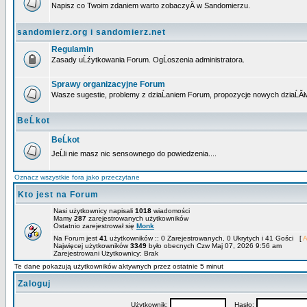
Napisz co Twoim zdaniem warto zobaczyÄ w Sandomierzu.
sandomierz.org i sandomierz.net
Regulamin
Zasady uĹźytkowania Forum. OgĹoszenia administratora.
Sprawy organizacyjne Forum
Wasze sugestie, problemy z dziaĹaniem Forum, propozycje nowych dziaĹĂł
BeĹkot
BeĹkot
JeĹli nie masz nic sensownego do powiedzenia....
Oznacz wszystkie fora jako przeczytane
Kto jest na Forum
Nasi użytkownicy napisali
1018
wiadomości
Mamy
287
zarejestrowanych użytkowników
Ostatnio zarejestrował się
Monk
Na Forum jest
41
użytkowników :: 0 Zarejestrowanych, 0 Ukrytych i 41 Gości [
A
Najwięcej użytkowników
3349
było obecnych Czw Maj 07, 2026 9:56 am
Zarejestrowani Użytkownicy: Brak
Te dane pokazują użytkowników aktywnych przez ostatnie 5 minut
Zaloguj
Użytkownik:
Hasło: