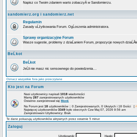
Napisz co Twoim zdaniem warto zobaczyÄ w Sandomierzu.
sandomierz.org i sandomierz.net
Regulamin
Zasady uĹźytkowania Forum. OgĹoszenia administratora.
Sprawy organizacyjne Forum
Wasze sugestie, problemy z dziaĹaniem Forum, propozycje nowych dziaĹĂł
BeĹkot
BeĹkot
JeĹli nie masz nic sensownego do powiedzenia....
Oznacz wszystkie fora jako przeczytane
Kto jest na Forum
Nasi użytkownicy napisali
1018
wiadomości
Mamy
287
zarejestrowanych użytkowników
Ostatnio zarejestrował się
Monk
Na Forum jest
18
użytkowników :: 0 Zarejestrowanych, 0 Ukrytych i 18 Gości [
A
Najwięcej użytkowników
3349
było obecnych Czw Maj 07, 2026 9:56 am
Zarejestrowani Użytkownicy: Brak
Te dane pokazują użytkowników aktywnych przez ostatnie 5 minut
Zaloguj
Użytkownik:
Hasło: