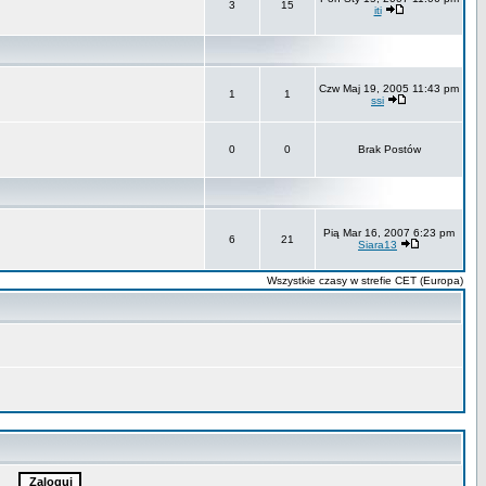
3
15
iti
Czw Maj 19, 2005 11:43 pm
1
1
ssi
0
0
Brak Postów
Pią Mar 16, 2007 6:23 pm
6
21
Siara13
Wszystkie czasy w strefie CET (Europa)