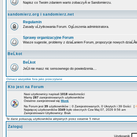
Napisz co Twoim zdaniem warto zobaczyÄ w Sandomierzu.
sandomierz.org i sandomierz.net
Regulamin
Zasady uĹźytkowania Forum. OgĹoszenia administratora.
Sprawy organizacyjne Forum
Wasze sugestie, problemy z dziaĹaniem Forum, propozycje nowych dziaĹĂł
BeĹkot
BeĹkot
JeĹli nie masz nic sensownego do powiedzenia....
Oznacz wszystkie fora jako przeczytane
Kto jest na Forum
Nasi użytkownicy napisali
1018
wiadomości
Mamy
287
zarejestrowanych użytkowników
Ostatnio zarejestrował się
Monk
Na Forum jest
39
użytkowników :: 0 Zarejestrowanych, 0 Ukrytych i 39 Gości [
A
Najwięcej użytkowników
3349
było obecnych Czw Maj 07, 2026 9:56 am
Zarejestrowani Użytkownicy: Brak
Te dane pokazują użytkowników aktywnych przez ostatnie 5 minut
Zaloguj
Użytkownik: