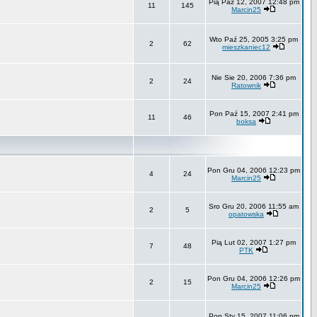
Pią Paź 12, 2007 12:48 pm
11
145
Marcin25
Wto Paź 25, 2005 3:25 pm
2
62
mieszkaniec12
Nie Sie 20, 2006 7:36 pm
2
24
Ratownik
Pon Paź 15, 2007 2:41 pm
11
46
boksa
Pon Gru 04, 2006 12:23 pm
4
24
Marcin25
Sro Gru 20, 2006 11:55 am
2
5
opatowska
Pią Lut 02, 2007 1:27 pm
7
48
PTK
Pon Gru 04, 2006 12:26 pm
2
15
Marcin25
Pon Sty 15, 2007 11:06 pm