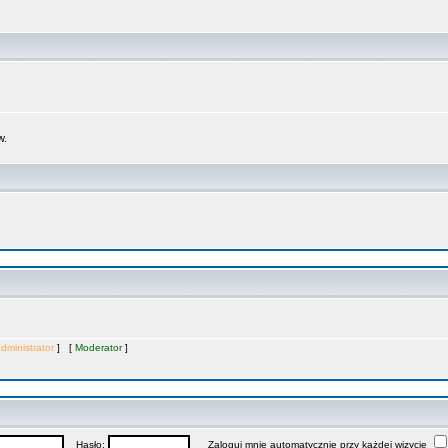
w.
dministrator
] [
Moderator
]
Hasło:
Zaloguj mnie automatycznie przy każdej wizycie