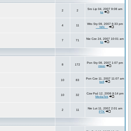
Sro Lip 04, 2007 9:08 am
2
2
ks
Wto Sty 09, 2007 6:33 pm
4
11
__NIN__
Nie Cze 24, 2007 10:01 am
7
71
ks
Pon Sty 08, 2007 1:07 pm
8
172
mixer
Pon Cze 11, 2007 11:07 am
10
83
bell
Czw Paź 12, 2006 9:14 pm
10
32
MediaTek
Nie Lut 11, 2007 2:01 am
2
11
PTK