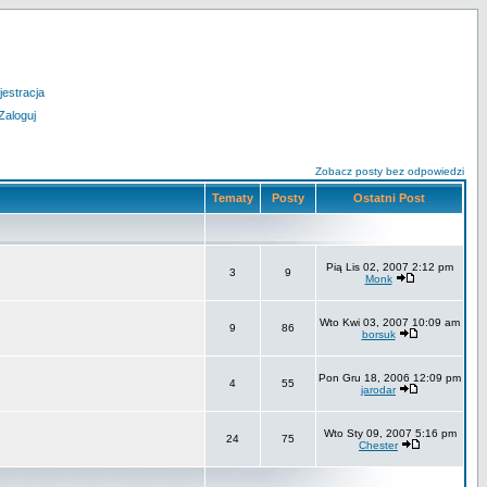
jestracja
Zaloguj
Zobacz posty bez odpowiedzi
Tematy
Posty
Ostatni Post
Pią Lis 02, 2007 2:12 pm
3
9
Monk
Wto Kwi 03, 2007 10:09 am
9
86
borsuk
Pon Gru 18, 2006 12:09 pm
4
55
jarodar
Wto Sty 09, 2007 5:16 pm
24
75
Chester