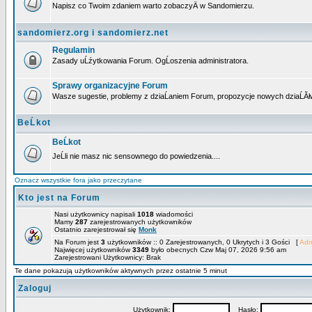
Napisz co Twoim zdaniem warto zobaczyÄ w Sandomierzu.
sandomierz.org i sandomierz.net
Regulamin
Zasady uĹźytkowania Forum. OgĹoszenia administratora.
Sprawy organizacyjne Forum
Wasze sugestie, problemy z dziaĹaniem Forum, propozycje nowych dziaĹĂł
BeĹkot
BeĹkot
JeĹli nie masz nic sensownego do powiedzenia....
Oznacz wszystkie fora jako przeczytane
Kto jest na Forum
Nasi użytkownicy napisali
1018
wiadomości
Mamy
287
zarejestrowanych użytkowników
Ostatnio zarejestrował się
Monk
Na Forum jest
3
użytkowników :: 0 Zarejestrowanych, 0 Ukrytych i 3 Gości [
Adm
Najwięcej użytkowników
3349
było obecnych Czw Maj 07, 2026 9:56 am
Zarejestrowani Użytkownicy: Brak
Te dane pokazują użytkowników aktywnych przez ostatnie 5 minut
Zaloguj
Użytkownik:
Hasło: