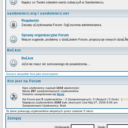
Napisz co Twoim zdaniem warto zobaczyÄ w Sandomierzu.
sandomierz.org i sandomierz.net
Regulamin
Zasady uĹźytkowania Forum. OgĹoszenia administratora.
Sprawy organizacyjne Forum
Wasze sugestie, problemy z dziaĹaniem Forum, propozycje nowych dziaĹĂł
BeĹkot
BeĹkot
JeĹli nie masz nic sensownego do powiedzenia....
Oznacz wszystkie fora jako przeczytane
Kto jest na Forum
Nasi użytkownicy napisali
1018
wiadomości
Mamy
287
zarejestrowanych użytkowników
Ostatnio zarejestrował się
Monk
Na Forum jest
5
użytkowników :: 0 Zarejestrowanych, 0 Ukrytych i 5 Gości [
Adm
Najwięcej użytkowników
3349
było obecnych Czw Maj 07, 2026 9:56 am
Zarejestrowani Użytkownicy: Brak
Te dane pokazują użytkowników aktywnych przez ostatnie 5 minut
Zaloguj
Użytkownik:
Hasło: