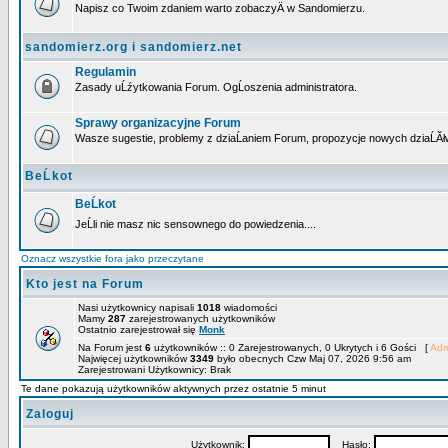
Napisz co Twoim zdaniem warto zobaczyÄ w Sandomierzu.
sandomierz.org i sandomierz.net
Regulamin
Zasady uĹźytkowania Forum. OgĹoszenia administratora.
Sprawy organizacyjne Forum
Wasze sugestie, problemy z dziaĹaniem Forum, propozycje nowych dziaĹĂł
BeĹkot
BeĹkot
JeĹli nie masz nic sensownego do powiedzenia....
Oznacz wszystkie fora jako przeczytane
Kto jest na Forum
Nasi użytkownicy napisali
1018
wiadomości
Mamy
287
zarejestrowanych użytkowników
Ostatnio zarejestrował się
Monk
Na Forum jest
6
użytkowników :: 0 Zarejestrowanych, 0 Ukrytych i 6 Gości [
Adm
Najwięcej użytkowników
3349
było obecnych Czw Maj 07, 2026 9:56 am
Zarejestrowani Użytkownicy: Brak
Te dane pokazują użytkowników aktywnych przez ostatnie 5 minut
Zaloguj
Użytkownik:
Hasło: