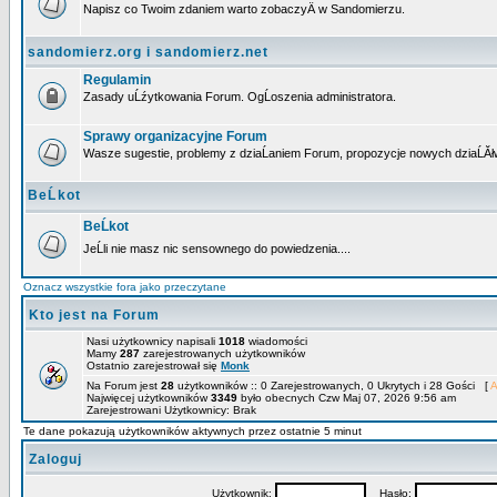
Napisz co Twoim zdaniem warto zobaczyÄ w Sandomierzu.
sandomierz.org i sandomierz.net
Regulamin
Zasady uĹźytkowania Forum. OgĹoszenia administratora.
Sprawy organizacyjne Forum
Wasze sugestie, problemy z dziaĹaniem Forum, propozycje nowych dziaĹĂł
BeĹkot
BeĹkot
JeĹli nie masz nic sensownego do powiedzenia....
Oznacz wszystkie fora jako przeczytane
Kto jest na Forum
Nasi użytkownicy napisali
1018
wiadomości
Mamy
287
zarejestrowanych użytkowników
Ostatnio zarejestrował się
Monk
Na Forum jest
28
użytkowników :: 0 Zarejestrowanych, 0 Ukrytych i 28 Gości [
A
Najwięcej użytkowników
3349
było obecnych Czw Maj 07, 2026 9:56 am
Zarejestrowani Użytkownicy: Brak
Te dane pokazują użytkowników aktywnych przez ostatnie 5 minut
Zaloguj
Użytkownik:
Hasło: