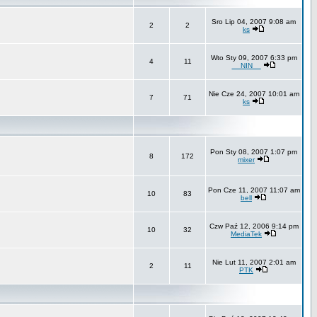
Sro Lip 04, 2007 9:08 am
2
2
ks
Wto Sty 09, 2007 6:33 pm
4
11
__NIN__
Nie Cze 24, 2007 10:01 am
7
71
ks
Pon Sty 08, 2007 1:07 pm
8
172
mixer
Pon Cze 11, 2007 11:07 am
10
83
bell
Czw Paź 12, 2006 9:14 pm
10
32
MediaTek
Nie Lut 11, 2007 2:01 am
2
11
PTK