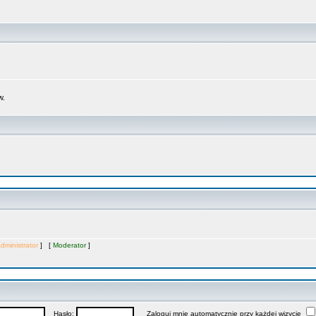
w.
dministrator
] [
Moderator
]
Hasło:
Zaloguj mnie automatycznie przy każdej wizycie