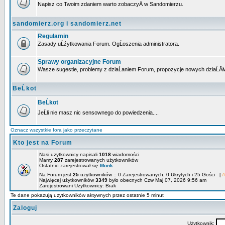
Napisz co Twoim zdaniem warto zobaczyÄ w Sandomierzu.
sandomierz.org i sandomierz.net
Regulamin
Zasady uĹźytkowania Forum. OgĹoszenia administratora.
Sprawy organizacyjne Forum
Wasze sugestie, problemy z dziaĹaniem Forum, propozycje nowych dziaĹĂł
BeĹkot
BeĹkot
JeĹli nie masz nic sensownego do powiedzenia....
Oznacz wszystkie fora jako przeczytane
Kto jest na Forum
Nasi użytkownicy napisali
1018
wiadomości
Mamy
287
zarejestrowanych użytkowników
Ostatnio zarejestrował się
Monk
Na Forum jest
25
użytkowników :: 0 Zarejestrowanych, 0 Ukrytych i 25 Gości [
A
Najwięcej użytkowników
3349
było obecnych Czw Maj 07, 2026 9:56 am
Zarejestrowani Użytkownicy: Brak
Te dane pokazują użytkowników aktywnych przez ostatnie 5 minut
Zaloguj
Użytkownik: