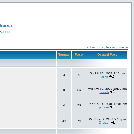
jestracja
Zaloguj
Zobacz posty bez odpowiedzi
Tematy
Posty
Ostatni Post
Pią Lis 02, 2007 2:12 pm
3
9
Monk
Wto Kwi 03, 2007 10:09 am
9
86
borsuk
Pon Gru 18, 2006 12:09 pm
4
55
jarodar
Wto Sty 09, 2007 5:16 pm
24
75
Chester