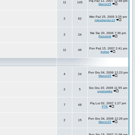
Pią Paź 12, 2007 12:48 pm
11
145
Marcin25
Wto Paź 25, 2005 3:25 pm
2
62
mieszkaniec12
Nie Sie 20, 2006 7:36 pm
2
24
Ratownik
Pon Paź 15, 2007 2:41 pm
11
46
boksa
Pon Gru 04, 2006 12:23 pm
4
24
Marcin25
Sro Gru 20, 2006 11:55 am
2
5
opatowska
Pią Lut 02, 2007 1:27 pm
7
48
PTK
Pon Gru 04, 2006 12:26 pm
2
15
Marcin25
Pon Sty 15, 2007 11:06 pm