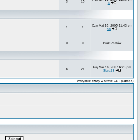
3
15
iti
Czw Maj 19, 2005 11:43 pm
1
1
ssi
0
0
Brak Postów
Pią Mar 16, 2007 6:23 pm
6
21
Siara13
Wszystkie czasy w strefie CET (Europa)