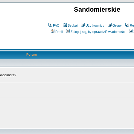
Sandomierskie
FAQ
Szukaj
Użytkownicy
Grupy
Re
Profil
Zaloguj się, by sprawdzić wiadomości
Forum
Sandomierz?