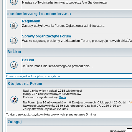
Napisz co Twoim zdaniem warto zobaczyÄ w Sandomierzu.
sandomierz.org i sandomierz.net
Regulamin
Zasady uĹźytkowania Forum. OgĹoszenia administratora.
Sprawy organizacyjne Forum
Wasze sugestie, problemy z dziaĹaniem Forum, propozycje nowych dziaĹĂł
BeĹkot
BeĹkot
JeĹli nie masz nic sensownego do powiedzenia....
Oznacz wszystkie fora jako przeczytane
Kto jest na Forum
Nasi użytkownicy napisali
1018
wiadomości
Mamy
287
zarejestrowanych użytkowników
Ostatnio zarejestrował się
Monk
Na Forum jest
20
użytkowników :: 0 Zarejestrowanych, 0 Ukrytych i 20 Gości [
A
Najwięcej użytkowników
3349
było obecnych Czw Maj 07, 2026 9:56 am
Zarejestrowani Użytkownicy: Brak
Te dane pokazują użytkowników aktywnych przez ostatnie 5 minut
Zaloguj
Użytkownik: