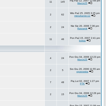
Pią Paź 12, 2007 12:48 pm
11
145
Marcin25
Wto Paź 25, 2005 3:25 pm
2
62
mieszkaniec12
Nie Sie 20, 2006 7:36 pm
2
24
Ratownik
Pon Paź 15, 2007 2:41 pm
11
46
boksa
Pon Gru 04, 2006 12:23 pm
4
24
Marcin25
Sro Gru 20, 2006 11:55 am
2
5
opatowska
Pią Lut 02, 2007 1:27 pm
7
48
PTK
Pon Gru 04, 2006 12:26 pm
2
15
Marcin25
Pon Sty 15, 2007 11:06 pm