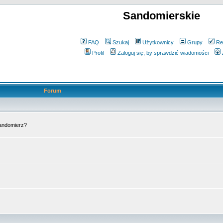
Sandomierskie
FAQ
Szukaj
Użytkownicy
Grupy
Re
Profil
Zaloguj się, by sprawdzić wiadomości
Forum
Sandomierz?