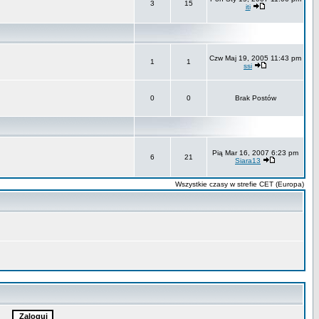
3
15
iti
Czw Maj 19, 2005 11:43 pm
1
1
ssi
0
0
Brak Postów
Pią Mar 16, 2007 6:23 pm
6
21
Siara13
Wszystkie czasy w strefie CET (Europa)