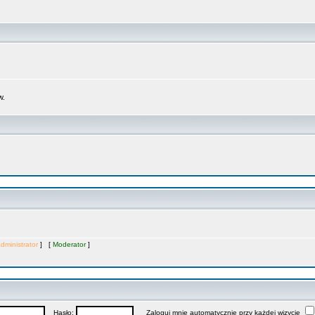
w.
dministrator
] [
Moderator
]
Hasło:
Zaloguj mnie automatycznie przy każdej wizycie