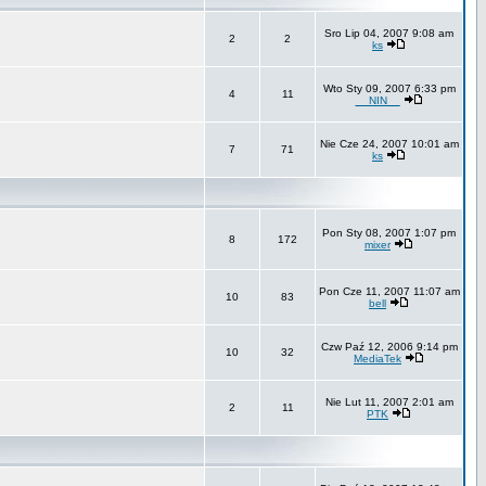
Sro Lip 04, 2007 9:08 am
2
2
ks
Wto Sty 09, 2007 6:33 pm
4
11
__NIN__
Nie Cze 24, 2007 10:01 am
7
71
ks
Pon Sty 08, 2007 1:07 pm
8
172
mixer
Pon Cze 11, 2007 11:07 am
10
83
bell
Czw Paź 12, 2006 9:14 pm
10
32
MediaTek
Nie Lut 11, 2007 2:01 am
2
11
PTK