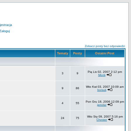
jestracja
Zaloguj
Zobacz posty bez odpowiedzi
Tematy
Posty
Ostatni Post
Pią Lis 02, 2007 2:12 pm
3
9
Monk
Wto Kwi 03, 2007 10:09 am
9
86
borsuk
Pon Gru 18, 2006 12:09 pm
4
55
jarodar
Wto Sty 09, 2007 5:16 pm
24
75
Chester