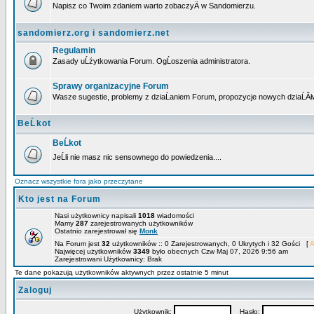
Napisz co Twoim zdaniem warto zobaczyÄ w Sandomierzu.
sandomierz.org i sandomierz.net
Regulamin
Zasady uĹźytkowania Forum. OgĹoszenia administratora.
Sprawy organizacyjne Forum
Wasze sugestie, problemy z dziaĹaniem Forum, propozycje nowych dziaĹĂł
BeĹkot
BeĹkot
JeĹli nie masz nic sensownego do powiedzenia....
Oznacz wszystkie fora jako przeczytane
Kto jest na Forum
Nasi użytkownicy napisali
1018
wiadomości
Mamy
287
zarejestrowanych użytkowników
Ostatnio zarejestrował się
Monk
Na Forum jest
32
użytkowników :: 0 Zarejestrowanych, 0 Ukrytych i 32 Gości [
A
Najwięcej użytkowników
3349
było obecnych Czw Maj 07, 2026 9:56 am
Zarejestrowani Użytkownicy: Brak
Te dane pokazują użytkowników aktywnych przez ostatnie 5 minut
Zaloguj
Użytkownik:
Hasło: