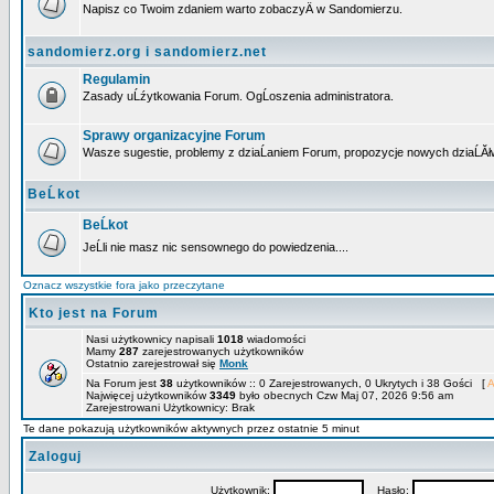
Napisz co Twoim zdaniem warto zobaczyÄ w Sandomierzu.
sandomierz.org i sandomierz.net
Regulamin
Zasady uĹźytkowania Forum. OgĹoszenia administratora.
Sprawy organizacyjne Forum
Wasze sugestie, problemy z dziaĹaniem Forum, propozycje nowych dziaĹĂł
BeĹkot
BeĹkot
JeĹli nie masz nic sensownego do powiedzenia....
Oznacz wszystkie fora jako przeczytane
Kto jest na Forum
Nasi użytkownicy napisali
1018
wiadomości
Mamy
287
zarejestrowanych użytkowników
Ostatnio zarejestrował się
Monk
Na Forum jest
38
użytkowników :: 0 Zarejestrowanych, 0 Ukrytych i 38 Gości [
A
Najwięcej użytkowników
3349
było obecnych Czw Maj 07, 2026 9:56 am
Zarejestrowani Użytkownicy: Brak
Te dane pokazują użytkowników aktywnych przez ostatnie 5 minut
Zaloguj
Użytkownik:
Hasło: