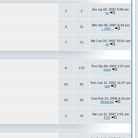
Sro Lip 04, 2007 9:08 am
2
2
ks
Wto Sty 09, 2007 6:33 pm
4
11
__NIN__
Nie Cze 24, 2007 10:01 am
7
71
ks
Pon Sty 08, 2007 1:07 pm
8
172
mixer
Pon Cze 11, 2007 11:07 am
10
83
bell
Czw Paź 12, 2006 9:14 pm
10
32
MediaTek
Nie Lut 11, 2007 2:01 am
2
11
PTK