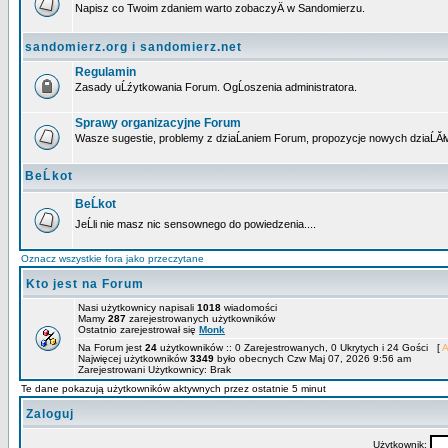
Napisz co Twoim zdaniem warto zobaczyÄ w Sandomierzu.
sandomierz.org i sandomierz.net
Regulamin
Zasady uĹźytkowania Forum. OgĹoszenia administratora.
Sprawy organizacyjne Forum
Wasze sugestie, problemy z dziaĹaniem Forum, propozycje nowych dziaĹĂł
BeĹkot
BeĹkot
JeĹli nie masz nic sensownego do powiedzenia....
Oznacz wszystkie fora jako przeczytane
Kto jest na Forum
Nasi użytkownicy napisali
1018
wiadomości
Mamy
287
zarejestrowanych użytkowników
Ostatnio zarejestrował się
Monk
Na Forum jest
24
użytkowników :: 0 Zarejestrowanych, 0 Ukrytych i 24 Gości [
A
Najwięcej użytkowników
3349
było obecnych Czw Maj 07, 2026 9:56 am
Zarejestrowani Użytkownicy: Brak
Te dane pokazują użytkowników aktywnych przez ostatnie 5 minut
Zaloguj
Użytkownik: