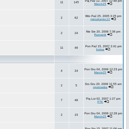
Pią Paź 12, 2007 12:48 pm
11
145
Marcin25
Wto Paź 25, 2005 3:25 pm
2
62
mieszkaniec12
Nie Sie 20, 2006 7:36 pm
2
24
Ratownik
Pon Paź 15, 2007 2:41 pm
11
46
boksa
Pon Gru 04, 2006 12:23 pm
4
24
Marcin25
Sro Gru 20, 2006 11:55 am
2
5
opatowska
Pią Lut 02, 2007 1:27 pm
7
48
PTK
Pon Gru 04, 2006 12:26 pm
2
15
Marcin25
Pon Sty 15, 2007 11:06 pm