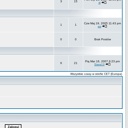
3
15
iti
Czw Maj 19, 2005 11:43 pm
1
1
ssi
0
0
Brak Postów
Pią Mar 16, 2007 6:23 pm
6
21
Siara13
Wszystkie czasy w strefie CET (Europa)