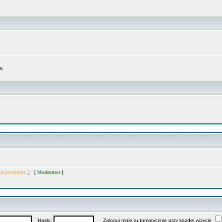
w.
dministrator
] [
Moderator
]
Hasło:
Zaloguj mnie automatycznie przy każdej wizycie