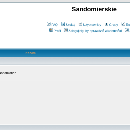
Sandomierskie
FAQ
Szukaj
Użytkownicy
Grupy
Re
Profil
Zaloguj się, by sprawdzić wiadomości
Forum
Sandomierz?