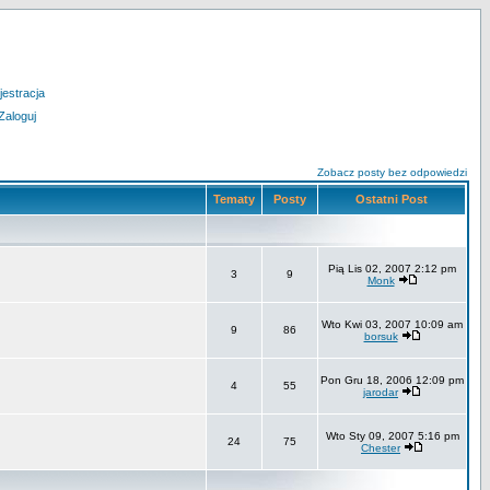
jestracja
Zaloguj
Zobacz posty bez odpowiedzi
Tematy
Posty
Ostatni Post
Pią Lis 02, 2007 2:12 pm
3
9
Monk
Wto Kwi 03, 2007 10:09 am
9
86
borsuk
Pon Gru 18, 2006 12:09 pm
4
55
jarodar
Wto Sty 09, 2007 5:16 pm
24
75
Chester