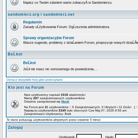
Napisz co Twoim zdaniem warto zobaczyÄ w Sandomierzu.
sandomierz.org i sandomierz.net
Regulamin
Zasady uĹźytkowania Forum. OgĹoszenia administratora.
Sprawy organizacyjne Forum
Wasze sugestie, problemy z dziaĹaniem Forum, propozycje nowych dziaĹĂł
BeĹkot
BeĹkot
JeĹli nie masz nic sensownego do powiedzenia....
Oznacz wszystkie fora jako przeczytane
Kto jest na Forum
Nasi użytkownicy napisali
1018
wiadomości
Mamy
287
zarejestrowanych użytkowników
Ostatnio zarejestrował się
Monk
Na Forum jest
11
użytkowników :: 0 Zarejestrowanych, 0 Ukrytych i 11 Gości [
A
Najwięcej użytkowników
3349
było obecnych Czw Maj 07, 2026 9:56 am
Zarejestrowani Użytkownicy: Brak
Te dane pokazują użytkowników aktywnych przez ostatnie 5 minut
Zaloguj
Użytkownik:
Hasło: