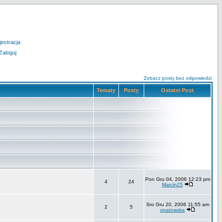
jestracja
Zaloguj
Zobacz posty bez odpowiedzi
Tematy
Posty
Ostatni Post
Pon Gru 04, 2006 12:23 pm
4
24
Marcin25
Sro Gru 20, 2006 11:55 am
2
5
opatowska