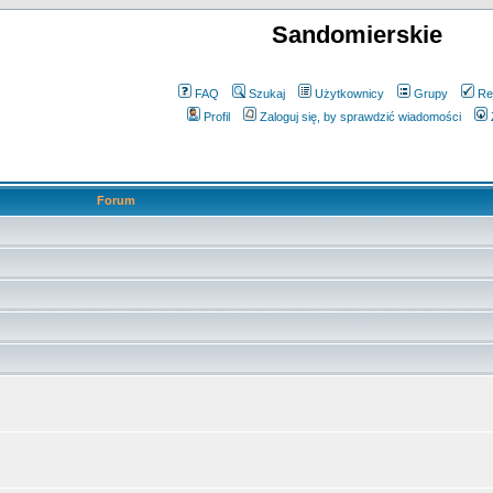
Sandomierskie
FAQ
Szukaj
Użytkownicy
Grupy
Re
Profil
Zaloguj się, by sprawdzić wiadomości
Forum