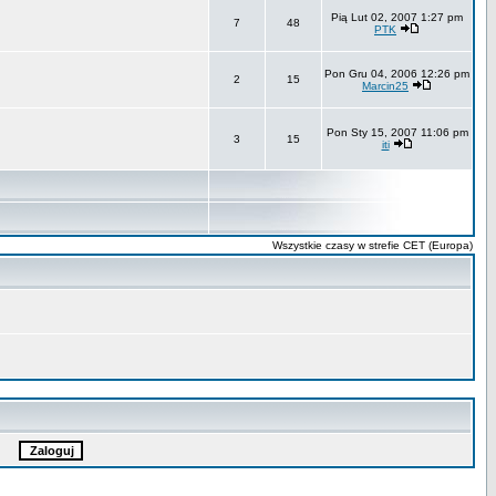
Pią Lut 02, 2007 1:27 pm
7
48
PTK
Pon Gru 04, 2006 12:26 pm
2
15
Marcin25
Pon Sty 15, 2007 11:06 pm
3
15
iti
Wszystkie czasy w strefie CET (Europa)