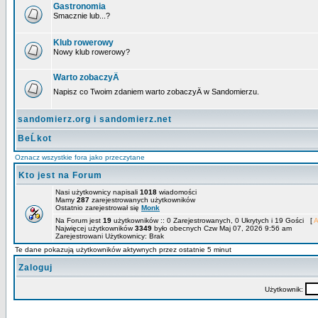
Gastronomia
Smacznie lub...?
Klub rowerowy
Nowy klub rowerowy?
Warto zobaczyÄ
Napisz co Twoim zdaniem warto zobaczyÄ w Sandomierzu.
sandomierz.org i sandomierz.net
BeĹkot
Oznacz wszystkie fora jako przeczytane
Kto jest na Forum
Nasi użytkownicy napisali
1018
wiadomości
Mamy
287
zarejestrowanych użytkowników
Ostatnio zarejestrował się
Monk
Na Forum jest
19
użytkowników :: 0 Zarejestrowanych, 0 Ukrytych i 19 Gości [
A
Najwięcej użytkowników
3349
było obecnych Czw Maj 07, 2026 9:56 am
Zarejestrowani Użytkownicy: Brak
Te dane pokazują użytkowników aktywnych przez ostatnie 5 minut
Zaloguj
Użytkownik: