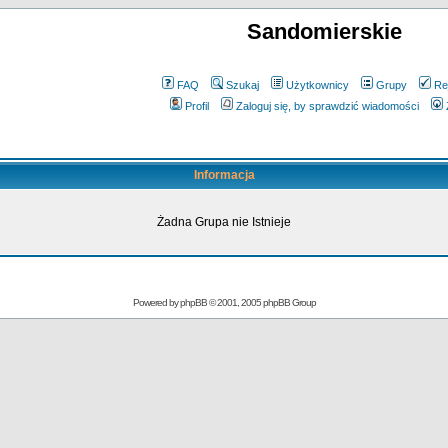
Sandomierskie
FAQ
Szukaj
Użytkownicy
Grupy
Re
Profil
Zaloguj się, by sprawdzić wiadomości
Informacja
Żadna Grupa nie Istnieje
Powered by
phpBB
© 2001, 2005 phpBB Group