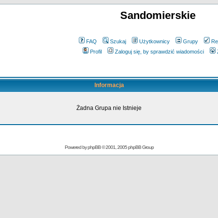
Sandomierskie
FAQ
Szukaj
Użytkownicy
Grupy
Re
Profil
Zaloguj się, by sprawdzić wiadomości
Informacja
Żadna Grupa nie Istnieje
Powered by
phpBB
© 2001, 2005 phpBB Group