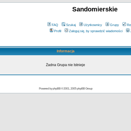
Sandomierskie
FAQ
Szukaj
Użytkownicy
Grupy
Re
Profil
Zaloguj się, by sprawdzić wiadomości
Informacja
Żadna Grupa nie Istnieje
Powered by
phpBB
© 2001, 2005 phpBB Group