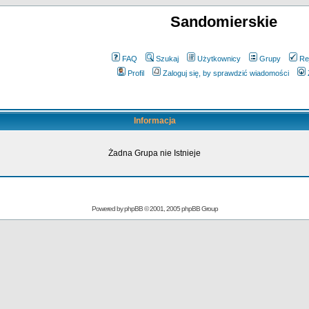
Sandomierskie
FAQ
Szukaj
Użytkownicy
Grupy
Re
Profil
Zaloguj się, by sprawdzić wiadomości
Informacja
Żadna Grupa nie Istnieje
Powered by
phpBB
© 2001, 2005 phpBB Group