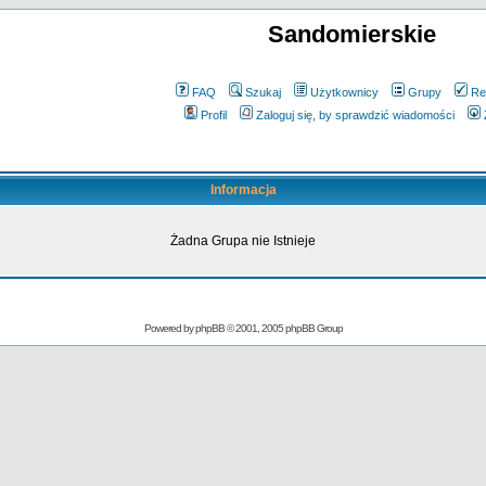
Sandomierskie
FAQ
Szukaj
Użytkownicy
Grupy
Re
Profil
Zaloguj się, by sprawdzić wiadomości
Informacja
Żadna Grupa nie Istnieje
Powered by
phpBB
© 2001, 2005 phpBB Group