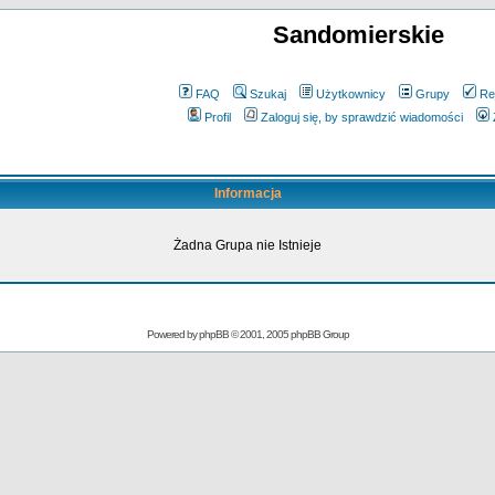
Sandomierskie
FAQ
Szukaj
Użytkownicy
Grupy
Re
Profil
Zaloguj się, by sprawdzić wiadomości
Informacja
Żadna Grupa nie Istnieje
Powered by
phpBB
© 2001, 2005 phpBB Group