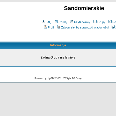
Sandomierskie
FAQ
Szukaj
Użytkownicy
Grupy
Re
Profil
Zaloguj się, by sprawdzić wiadomości
Informacja
Żadna Grupa nie Istnieje
Powered by
phpBB
© 2001, 2005 phpBB Group