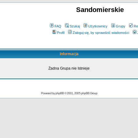
Sandomierskie
FAQ
Szukaj
Użytkownicy
Grupy
Re
Profil
Zaloguj się, by sprawdzić wiadomości
Informacja
Żadna Grupa nie Istnieje
Powered by
phpBB
© 2001, 2005 phpBB Group