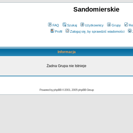
Sandomierskie
FAQ
Szukaj
Użytkownicy
Grupy
Re
Profil
Zaloguj się, by sprawdzić wiadomości
Informacja
Żadna Grupa nie Istnieje
Powered by
phpBB
© 2001, 2005 phpBB Group