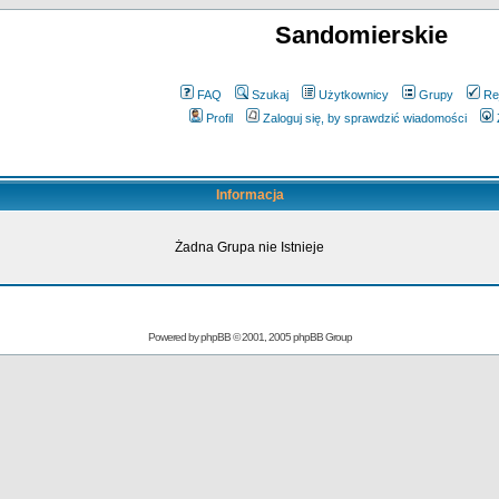
Sandomierskie
FAQ
Szukaj
Użytkownicy
Grupy
Re
Profil
Zaloguj się, by sprawdzić wiadomości
Informacja
Żadna Grupa nie Istnieje
Powered by
phpBB
© 2001, 2005 phpBB Group