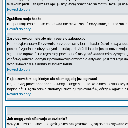
W swoim profilu znajdziesz opcję
Ukryj moją obecność na forum
. Jeżeli ją
włą
Powrót do góry
Zgubiłem moje hasło!
Nie panikuj! Twoje hasło co prawda nie może zostać odzyskane, ale można je w
Powrót do góry
Zarejestrowałem się ale nie mogę się zalogować!
Na początek sprawdź czy wpisujesz poprawny login i hasło. Jeżeli te są w p
postąpić zgodnie z otrzymanymi instrukcjami. Jeżeli tak nie jest to może tw
się na nie logować. Po rejestracji powinieneś otrzymać wiadomość czy wymagana
właściwy adres? Jednym z powodów wykorzystania aktywacji jest redukcja do
skontaktować się z administratorem forum.
Powrót do góry
Rejestrowałem się kiedyś ale nie mogę się już logować!
Najbardziej prawdopodobne powody takiego stanu to: wpisałeś niewłaściwy login
napisałeś? Często administratorzy usuwają użytkowników, którzy w ogóle nic 
Powrót do góry
Jak mogę zmienić swoje ustawienia?
Wszystkie twoje ustawienia (jeśli jesteś zarejestrowany) są przechowywane w 