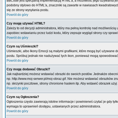
BBCode jest specjalną implementacją HTML'a, a możliwość jego używania jes
podobny stylowo do HTML'a, znaczniki są zawarte w nawiasach kwadratowych [ i
się ze strony wysyłania postu.
Powrót do góry
Czy mogę używać HTML?
Zależy to od decyzji administratora, który ma pełną kontrolę nad możliwości
zapobiec wstawianiu przez ludzi kodu, który zepsuje wygląd strony czy spraw
Powrót do góry
Czym są Uśmieszki?
Uśmieszki, albo Ikony Emocji są małymi grafikami, które mogą być używane do 
postu. Spróbuj jednak nie nadużywać tych ikon, ponieważ mogą spowodować n
Powrót do góry
Czy mogę dodawać Obrazki?
Jak najbardziej możesz wstawiać obrazki do swoich postów. Jednakże obecnie
np. http://www.moj-serwer.pl/moj-obraz.gif. Nie możesz wstawiać obrazków 
np. skrzynki pocztowe, strony chronione hasłem itp. Aby wstawić obrazek uży
Powrót do góry
Czym są Ogłoszenia?
Ogłoszenia często zawierają istotne informacje i powinieneś czytać je gdy tyl
wymaga to uprawnień dostępu, ustawianych przez administratora.
Powrót do góry