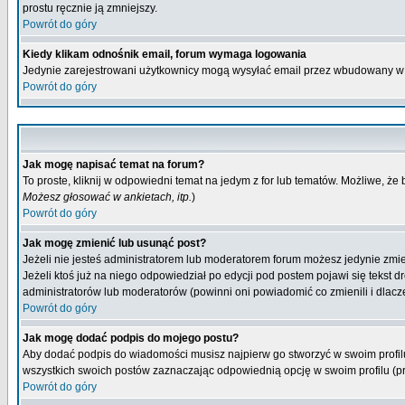
prostu ręcznie ją zmniejszy.
Powrót do góry
Kiedy klikam odnośnik email, forum wymaga logowania
Jedynie zarejestrowani użytkownicy mogą wysyłać email przez wbudowany w 
Powrót do góry
Jak mogę napisać temat na forum?
To proste, kliknij w odpowiedni temat na jedym z for lub tematów. Możliwe, że
Możesz głosować w ankietach, itp.
)
Powrót do góry
Jak mogę zmienić lub usunąć post?
Jeżeli nie jesteś administratorem lub moderatorem forum możesz jedynie zmien
Jeżeli ktoś już na niego odpowiedział po edycji pod postem pojawi się tekst dr
administratorów lub moderatorów (powinni oni powiadomić co zmienili i dlacze
Powrót do góry
Jak mogę dodać podpis do mojego postu?
Aby dodać podpis do wiadomości musisz najpierw go stworzyć w swoim profilu
wszystkich swoich postów zaznaczając odpowiednią opcję w swoim profilu (
Powrót do góry