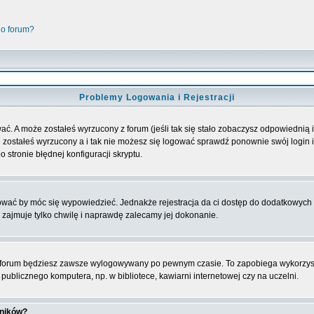
go forum?
Problemy Logowania i Rejestracji
ać. A może zostałeś wyrzucony z forum (jeśli tak się stało zobaczysz odpowiednią
 zostałeś wyrzucony a i tak nie możesz się logować sprawdź ponownie swój login i 
 stronie błędnej konfiguracji skryptu.
rować by móc się wypowiedzieć. Jednakże rejestracja da ci dostęp do dodatkowych 
 zajmuje tylko chwilę i naprawdę zalecamy jej dokonanie.
forum będziesz zawsze wylogowywany po pewnym czasie. To zapobiega wykorzyst
ublicznego komputera, np. w bibliotece, kawiarni internetowej czy na uczelni.
wników?