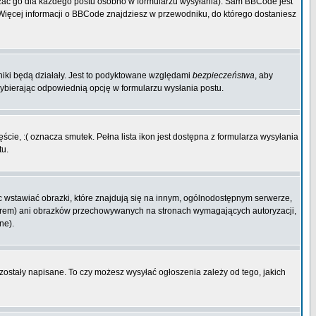
zać go dla każdego postu osobno w formularzu wysyłania). Sam BBCode jest
. Więcej informacji o BBCode znajdziesz w przewodniku, do którego dostaniesz
niki będą działały. Jest to podyktowane względami
bezpieczeństwa
, aby
wybierając odpowiednią opcję w formularzu wysłania postu.
cie, :( oznacza smutek. Pełna lista ikon jest dostępna z formularza wysyłania
tu.
 wstawiać obrazki, które znajdują się na innym, ogólnodostępnym serwerze,
rwerem) ani obrazków przechowywanych na stronach wymagających autoryzacji,
ne).
 zostały napisane. To czy możesz wysyłać ogłoszenia zależy od tego, jakich