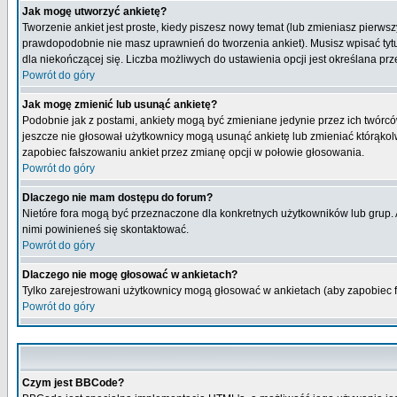
Jak mogę utworzyć ankietę?
Tworzenie ankiet jest proste, kiedy piszesz nowy temat (lub zmieniasz pierws
prawdopodobnie nie masz uprawnień do tworzenia ankiet). Musisz wpisać tytu
dla niekończącej się. Liczba możliwych do ustawienia opcji jest określana prz
Powrót do góry
Jak mogę zmienić lub usunąć ankietę?
Podobnie jak z postami, ankiety mogą być zmieniane jedynie przez ich twórcó
jeszcze nie głosował użytkownicy mogą usunąć ankietę lub zmieniać którąkolwi
zapobiec fałszowaniu ankiet przez zmianę opcji w połowie głosowania.
Powrót do góry
Dlaczego nie mam dostępu do forum?
Nietóre fora mogą być przeznaczone dla konkretnych użytkowników lub grup. Ab
nimi powinieneś się skontaktować.
Powrót do góry
Dlaczego nie mogę głosować w ankietach?
Tylko zarejestrowani użytkownicy mogą głosować w ankietach (aby zapobiec 
Powrót do góry
Czym jest BBCode?