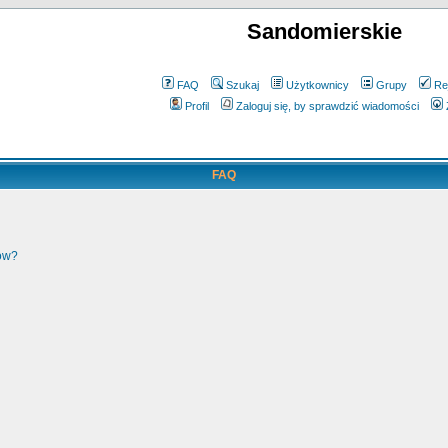
Sandomierskie
FAQ
Szukaj
Użytkownicy
Grupy
Re
Profil
Zaloguj się, by sprawdzić wiadomości
FAQ
ków?