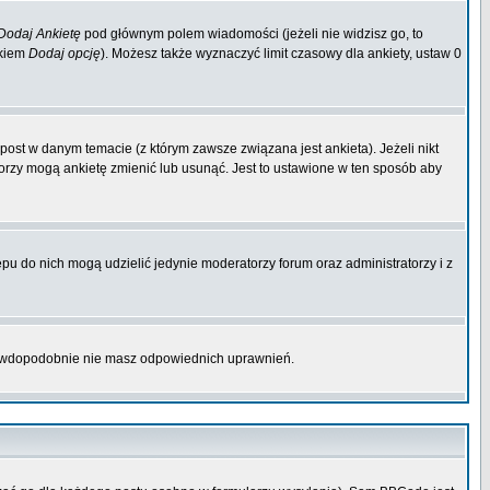
Dodaj Ankietę
pod głównym polem wiadomości (jeżeli nie widzisz go, to
skiem
Dodaj opcję
). Możesz także wyznaczyć limit czasowy dla ankiety, ustaw 0
ost w danym temacie (z którym zawsze związana jest ankieta). Jeżeli nikt
atorzy mogą ankietę zmienić lub usunąć. Jest to ustawione w ten sposób aby
pu do nich mogą udzielić jedynie moderatorzy forum oraz administratorzy i z
prawdopodobnie nie masz odpowiednich uprawnień.