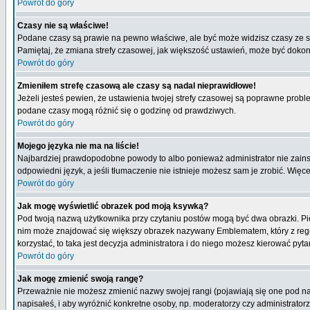
Powrót do góry
Czasy nie są właściwe!
Podane czasy są prawie na pewno właściwe, ale być może widzisz czasy ze stre
Pamiętaj, że zmiana strefy czasowej, jak większość ustawień, może być dokona
Powrót do góry
Zmieniłem strefę czasową ale czasy są nadal nieprawidłowe!
Jeżeli jesteś pewien, że ustawienia twojej strefy czasowej są poprawne pro
podane czasy mogą różnić się o godzinę od prawdziwych.
Powrót do góry
Mojego języka nie ma na liście!
Najbardziej prawdopodobne powody to albo ponieważ administrator nie zainsta
odpowiedni język, a jeśli tłumaczenie nie istnieje możesz sam je zrobić. Więc
Powrót do góry
Jak mogę wyświetlić obrazek pod moją ksywką?
Pod twoją nazwą użytkownika przy czytaniu postów mogą być dwa obrazki. Pie
nim może znajdować się większy obrazek nazywany Emblematem, który z reguły 
korzystać, to taka jest decyzja administratora i do niego możesz kierować pyta
Powrót do góry
Jak mogę zmienić swoją rangę?
Przeważnie nie możesz zmienić nazwy swojej rangi (pojawiają się one pod naz
napisałeś, i aby wyróżnić konkretne osoby, np. moderatorzy czy administrato