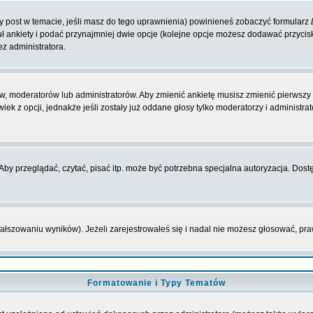
zy post w temacie, jeśli masz do tego uprawnienia) powinieneś zobaczyć formularz
ł ankiety i podać przynajmniej dwie opcje (kolejne opcje możesz dodawać przyci
ez administratora.
w, moderatorów lub administratorów. Aby zmienić ankietę musisz zmienić pierwszy p
ek z opcji, jednakże jeśli zostały już oddane głosy tylko moderatorzy i administr
y przeglądać, czytać, pisać itp. może być potrzebna specjalna autoryzacja. Dostę
fałszowaniu wyników). Jeżeli zarejestrowałeś się i nadal nie możesz głosować, 
Formatowanie i Typy Tematów