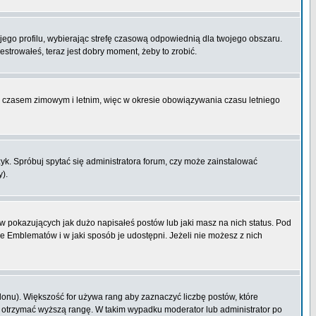
ojego profilu, wybierając strefę czasową odpowiednią dla twojego obszaru.
strowałeś, teraz jest dobry moment, żeby to zrobić.
zy czasem zimowym i letnim, więc w okresie obowiązywania czasu letniego
k. Spróbuj spytać się administratora forum, czy może zainstalować
y).
 pokazujących jak dużo napisałeś postów lub jaki masz na nich status. Pod
e Emblematów i w jaki sposób je udostępni. Jeżeli nie możesz z nich
lonu). Większość for używa rang aby zaznaczyć liczbę postów, które
by otrzymać wyższą rangę. W takim wypadku moderator lub administrator po