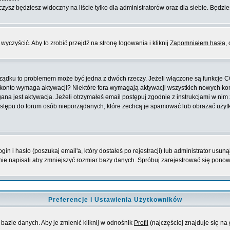
czysz
będziesz widoczny na liście tylko dla administratorów oraz dla siebie. Będzie
yczyścić. Aby to zrobić przejdź na stronę logowania i kliknij
Zapomniałem hasła
,
orządku to problemem może być jedna z dwóch rzeczy. Jeżeli włączone są funkcje 
oje konto wymaga aktywacji? Niektóre fora wymagają aktywacji wszystkich nowych k
 jest aktywacja. Jeżeli otrzymałeś email postępuj zgodnie z instrukcjami w nim za
stępu do forum osób nieporządanych, które zechcą je spamować lub obrażać użytko
 i hasło (poszukaj email'a, który dostałeś po rejestracji) lub administrator usuną
nie napisali aby zmniejszyć rozmiar bazy danych. Spróbuj zarejestrować się pono
Preferencje i Ustawienia Użytkowników
bazie danych. Aby je zmienić kliknij w odnośnik
Profil
(najczęściej znajduje się na 