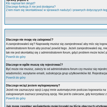
Sprawy phpBB 2
Kto napisał ten skrypt?
Dlaczego funkcja X nie jest dostępna?
Z kim mam się skontaktować w sprawach nadużyć i prawnych dotyczących te
Dlaczego nie mogę się zalogować?
A zarejestrowałeś się? Naprawdę musisz się zarejestrować aby móc się logow
administratorem forum aby poznać powód tego. Jeżeli zarejestrowałeś się, nie
tak nie jest skontaktuj się z administratorem forum, gdyż problem może leżeć po
Powrót do góry
Dlaczego w ogóle muszę się rejestrować?
Być może nie musisz, zależy to od administratora forum czy musisz się rejest
wiadomości, wysyłanie emaili, subskrypcja grup użytkowników itd. Rejestracja
Powrót do góry
Dlaczego wciąż jestem wylogowywany?
Jeżeli nie zaznaczysz opcji
Loguj mnie automatycznie
podczas logowania na 
zalogowanym zaznacz powyższą opcję. Nie jest to zalecane, gdy korzystasz z p
Powrót do góry
Jak mogę zapobiec wyświetlaniu mojej ksywki na liście obecnych użytko