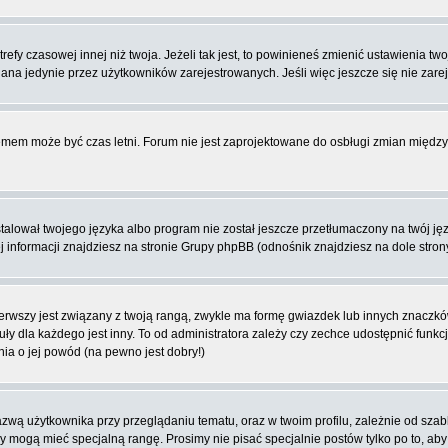
fy czasowej innej niż twoja. Jeżeli tak jest, to powinieneś zmienić ustawienia tw
na jedynie przez użytkowników zarejestrowanych. Jeśli więc jeszcze się nie zareje
blemem może być czas letni. Forum nie jest zaprojektowane do osbługi zmian międ
lował twojego języka albo program nie został jeszcze przetłumaczony na twój języ
ej informacji znajdziesz na stronie Grupy phpBB (odnośnik znajdziesz na dole stron
rwszy jest związany z twoją rangą, zwykle ma formę gwiazdek lub innych znaczków
dla każdego jest inny. To od administratora zależy czy zechce udostępnić funkcj
nia o jej powód (na pewno jest dobry!)
wą użytkownika przy przeglądaniu tematu, oraz w twoim profilu, zależnie od szab
rzy mogą mieć specjalną rangę. Prosimy nie pisać specjalnie postów tylko po to, a