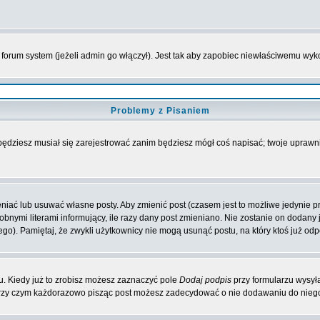
forum system (jeżeli admin go włączył). Jest tak aby zapobiec niewłaściwemu wy
Problemy z Pisaniem
 będziesz musiał się zarejestrować zanim będziesz mógł coś napisać; twoje uprawni
iać lub usuwać własne posty. Aby zmienić post (czasem jest to możliwe jedynie prz
obnymi literami informujący, ile razy dany post zmieniano. Nie zostanie on dodany je
go). Pamiętaj, że zwykli użytkownicy nie mogą usunąć postu, na który ktoś już odp
. Kiedy już to zrobisz możesz zaznaczyć pole
Dodaj podpis
przy formularzu wysył
przy czym każdorazowo pisząc post możesz zadecydować o nie dodawaniu do niego