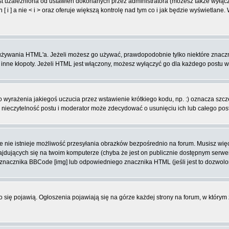
t uzależniona od ustawień dokonanych przez administratora (możesz także wyłąc
 ] a nie < i > oraz oferuje większą kontrolę nad tym co i jak będzie wyświetlane
ą używania HTML'a. Jeżeli możesz go używać, prawdopodobnie tylko niektóre znacz
i inne kłopoty. Jeżeli HTML jest włączony, możesz wyłączyć go dla każdego postu 
wyrażenia jakiegoś uczucia przez wstawienie krótkiego kodu, np. :) oznacza szczęś
ieczytelność postu i moderator może zdecydować o usunięciu ich lub całego pos
 nie istnieje możliwość przesyłania obrazków bezpośrednio na forum. Musisz więc
znajdujących się na twoim komputerze (chyba że jest on publicznie dostępnym se
j znacznika BBCode [img] lub odpowiedniego znacznika HTML (jeśli jest to dozwolo
ko się pojawią. Ogłoszenia pojawiają się na górze każdej strony na forum, w którym