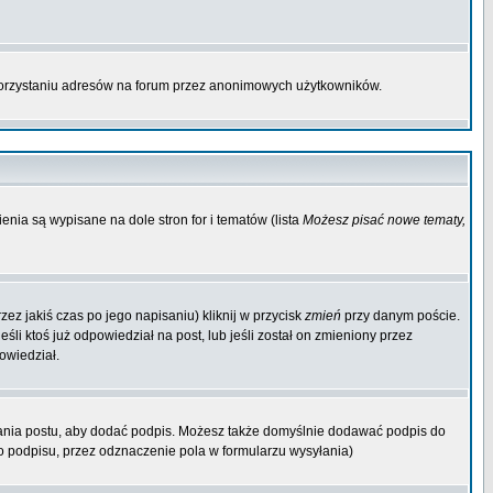
korzystaniu adresów na forum przez anonimowych użytkowników.
enia są wypisane na dole stron for i tematów (lista
Możesz pisać nowe tematy,
ez jakiś czas po jego napisaniu) kliknij w przycisk
zmień
przy danym poście.
śli ktoś już odpowiedział na post, lub jeśli został on zmieniony przez
owiedział.
ania postu, aby dodać podpis. Możesz także domyślnie dodawać podpis do
 podpisu, przez odznaczenie pola w formularzu wysyłania)