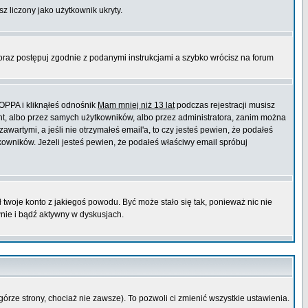
sz liczony jako użytkownik ukryty.
 oraz postępuj zgodnie z podanymi instrukcjami a szybko wrócisz na forum
COPPA i kliknąłeś odnośnik
Mam mniej niż 13 lat
podczas rejestracji musisz
ont, albo przez samych użytkowników, albo przez administratora, zanim można
wartymi, a jeśli nie otrzymałeś email'a, to czy jesteś pewien, że podałeś
wników. Jeżeli jesteś pewien, że podałeś właściwy email spróbuj
ł twoje konto z jakiegoś powodu. Być może stało się tak, ponieważ nic nie
wnie i bądź aktywny w dyskusjach.
górze strony, chociaż nie zawsze). To pozwoli ci zmienić wszystkie ustawienia.