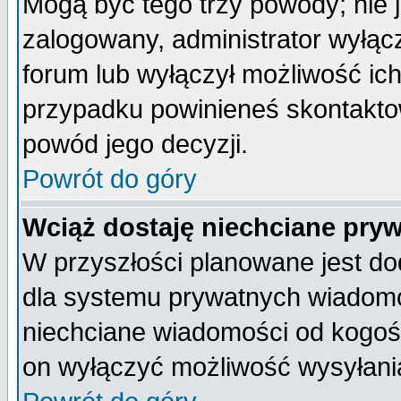
Mogą być tego trzy powody; nie j
zalogowany, administrator wyłąc
forum lub wyłączył możliwość ich
przypadku powinieneś skontaktow
powód jego decyzji.
Powrót do góry
Wciąż dostaję niechciane pry
W przyszłości planowane jest do
dla systemu prywatnych wiadomoś
niechciane wiadomości od kogoś 
on wyłączyć możliwość wysyłani