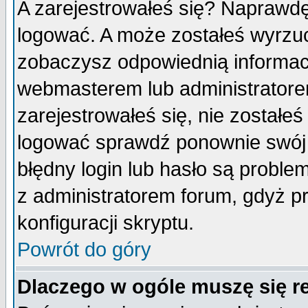
A zarejestrowałeś się? Naprawdę
logować. A może zostałeś wyrzuco
zobaczysz odpowiednią informac
webmasterem lub administratore
zarejestrowałeś się, nie zostałe
logować sprawdź ponownie swój l
błędny login lub hasło są probleme
z administratorem forum, gdyż p
konfiguracji skryptu.
Powrót do góry
Dlaczego w ogóle muszę się r