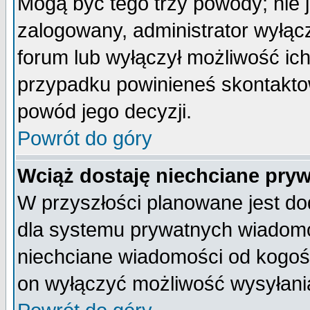
Mogą być tego trzy powody; nie j
zalogowany, administrator wyłąc
forum lub wyłączył możliwość ich
przypadku powinieneś skontaktow
powód jego decyzji.
Powrót do góry
Wciąż dostaję niechciane pry
W przyszłości planowane jest do
dla systemu prywatnych wiadomoś
niechciane wiadomości od kogoś 
on wyłączyć możliwość wysyłani