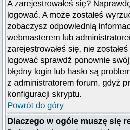
A zarejestrowałeś się? Naprawdę
logować. A może zostałeś wyrzuco
zobaczysz odpowiednią informac
webmasterem lub administratore
zarejestrowałeś się, nie zostałe
logować sprawdź ponownie swój l
błędny login lub hasło są probleme
z administratorem forum, gdyż p
konfiguracji skryptu.
Powrót do góry
Dlaczego w ogóle muszę się r