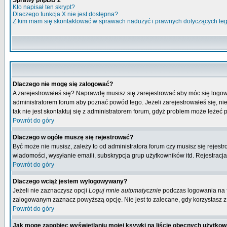
Sprawy phpBB 2
Kto napisał ten skrypt?
Dlaczego funkcja X nie jest dostępna?
Z kim mam się skontaktować w sprawach nadużyć i prawnych dotyczących te
Dlaczego nie mogę się zalogować?
A zarejestrowałeś się? Naprawdę musisz się zarejestrować aby móc się logow
administratorem forum aby poznać powód tego. Jeżeli zarejestrowałeś się, nie
tak nie jest skontaktuj się z administratorem forum, gdyż problem może leżeć po
Powrót do góry
Dlaczego w ogóle muszę się rejestrować?
Być może nie musisz, zależy to od administratora forum czy musisz się rejest
wiadomości, wysyłanie emaili, subskrypcja grup użytkowników itd. Rejestracja
Powrót do góry
Dlaczego wciąż jestem wylogowywany?
Jeżeli nie zaznaczysz opcji
Loguj mnie automatycznie
podczas logowania na 
zalogowanym zaznacz powyższą opcję. Nie jest to zalecane, gdy korzystasz z p
Powrót do góry
Jak mogę zapobiec wyświetlaniu mojej ksywki na liście obecnych użytko