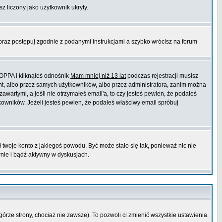
sz liczony jako użytkownik ukryty.
 oraz postępuj zgodnie z podanymi instrukcjami a szybko wrócisz na forum
COPPA i kliknąłeś odnośnik
Mam mniej niż 13 lat
podczas rejestracji musisz
ont, albo przez samych użytkowników, albo przez administratora, zanim można
wartymi, a jeśli nie otrzymałeś email'a, to czy jesteś pewien, że podałeś
wników. Jeżeli jesteś pewien, że podałeś właściwy email spróbuj
ł twoje konto z jakiegoś powodu. Być może stało się tak, ponieważ nic nie
wnie i bądź aktywny w dyskusjach.
górze strony, chociaż nie zawsze). To pozwoli ci zmienić wszystkie ustawienia.