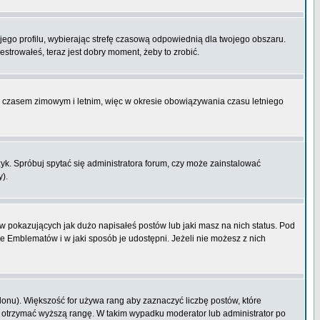
ojego profilu, wybierając strefę czasową odpowiednią dla twojego obszaru.
strowałeś, teraz jest dobry moment, żeby to zrobić.
zy czasem zimowym i letnim, więc w okresie obowiązywania czasu letniego
k. Spróbuj spytać się administratora forum, czy może zainstalować
y).
 pokazujących jak dużo napisałeś postów lub jaki masz na nich status. Pod
e Emblematów i w jaki sposób je udostępni. Jeżeli nie możesz z nich
lonu). Większość for używa rang aby zaznaczyć liczbę postów, które
by otrzymać wyższą rangę. W takim wypadku moderator lub administrator po