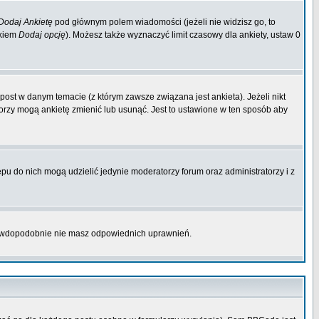
Dodaj Ankietę
pod głównym polem wiadomości (jeżeli nie widzisz go, to
skiem
Dodaj opcję
). Możesz także wyznaczyć limit czasowy dla ankiety, ustaw 0
ost w danym temacie (z którym zawsze związana jest ankieta). Jeżeli nikt
atorzy mogą ankietę zmienić lub usunąć. Jest to ustawione w ten sposób aby
pu do nich mogą udzielić jedynie moderatorzy forum oraz administratorzy i z
prawdopodobnie nie masz odpowiednich uprawnień.