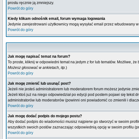
prostu ręcznie ją zmniejszy.
Powrót do góry
Kiedy klikam odnośnik email, forum wymaga logowania
Jedynie zarejestrowani użytkownicy mogą wysyłać email przez wbudowany w 
Powrót do góry
Jak mogę napisać temat na forum?
To proste, kliknij w odpowiedni temat na jedym z for lub tematów. Możliwe, że
Możesz głosować w ankietach, itp.
)
Powrót do góry
Jak mogę zmienić lub usunąć post?
Jeżeli nie jesteś administratorem lub moderatorem forum możesz jedynie zmien
Jeżeli ktoś już na niego odpowiedział po edycji pod postem pojawi się tekst dr
administratorów lub moderatorów (powinni oni powiadomić co zmienili i dlacze
Powrót do góry
Jak mogę dodać podpis do mojego postu?
Aby dodać podpis do wiadomości musisz najpierw go stworzyć w swoim profilu
wszystkich swoich postów zaznaczając odpowiednią opcję w swoim profilu (
Powrót do góry