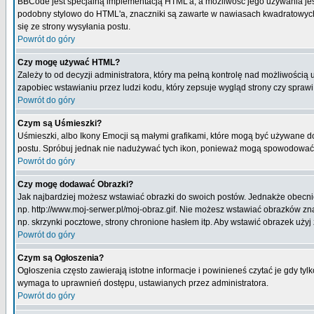
BBCode jest specjalną implementacją HTML'a, a możliwość jego używania jes
podobny stylowo do HTML'a, znaczniki są zawarte w nawiasach kwadratowych [ i
się ze strony wysyłania postu.
Powrót do góry
Czy mogę używać HTML?
Zależy to od decyzji administratora, który ma pełną kontrolę nad możliwości
zapobiec wstawianiu przez ludzi kodu, który zepsuje wygląd strony czy spraw
Powrót do góry
Czym są Uśmieszki?
Uśmieszki, albo Ikony Emocji są małymi grafikami, które mogą być używane do 
postu. Spróbuj jednak nie nadużywać tych ikon, ponieważ mogą spowodować n
Powrót do góry
Czy mogę dodawać Obrazki?
Jak najbardziej możesz wstawiać obrazki do swoich postów. Jednakże obecnie
np. http://www.moj-serwer.pl/moj-obraz.gif. Nie możesz wstawiać obrazków 
np. skrzynki pocztowe, strony chronione hasłem itp. Aby wstawić obrazek uży
Powrót do góry
Czym są Ogłoszenia?
Ogłoszenia często zawierają istotne informacje i powinieneś czytać je gdy tyl
wymaga to uprawnień dostępu, ustawianych przez administratora.
Powrót do góry