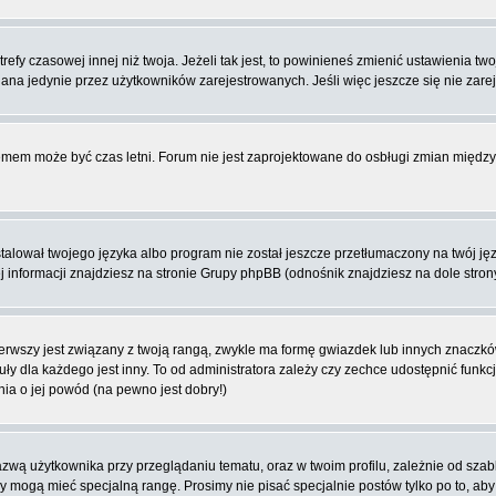
fy czasowej innej niż twoja. Jeżeli tak jest, to powinieneś zmienić ustawienia tw
na jedynie przez użytkowników zarejestrowanych. Jeśli więc jeszcze się nie zareje
blemem może być czas letni. Forum nie jest zaprojektowane do osbługi zmian międ
lował twojego języka albo program nie został jeszcze przetłumaczony na twój języ
ej informacji znajdziesz na stronie Grupy phpBB (odnośnik znajdziesz na dole stron
rwszy jest związany z twoją rangą, zwykle ma formę gwiazdek lub innych znaczków
dla każdego jest inny. To od administratora zależy czy zechce udostępnić funkcj
nia o jej powód (na pewno jest dobry!)
wą użytkownika przy przeglądaniu tematu, oraz w twoim profilu, zależnie od szab
rzy mogą mieć specjalną rangę. Prosimy nie pisać specjalnie postów tylko po to, a