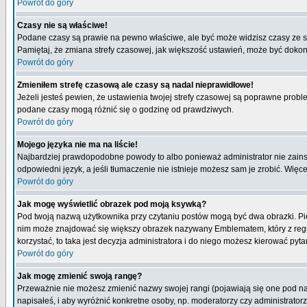
Powrót do góry
Czasy nie są właściwe!
Podane czasy są prawie na pewno właściwe, ale być może widzisz czasy ze stre
Pamiętaj, że zmiana strefy czasowej, jak większość ustawień, może być dokona
Powrót do góry
Zmieniłem strefę czasową ale czasy są nadal nieprawidłowe!
Jeżeli jesteś pewien, że ustawienia twojej strefy czasowej są poprawne pro
podane czasy mogą różnić się o godzinę od prawdziwych.
Powrót do góry
Mojego języka nie ma na liście!
Najbardziej prawdopodobne powody to albo ponieważ administrator nie zainsta
odpowiedni język, a jeśli tłumaczenie nie istnieje możesz sam je zrobić. Więc
Powrót do góry
Jak mogę wyświetlić obrazek pod moją ksywką?
Pod twoją nazwą użytkownika przy czytaniu postów mogą być dwa obrazki. Pie
nim może znajdować się większy obrazek nazywany Emblematem, który z reguły 
korzystać, to taka jest decyzja administratora i do niego możesz kierować pyta
Powrót do góry
Jak mogę zmienić swoją rangę?
Przeważnie nie możesz zmienić nazwy swojej rangi (pojawiają się one pod naz
napisałeś, i aby wyróżnić konkretne osoby, np. moderatorzy czy administrato