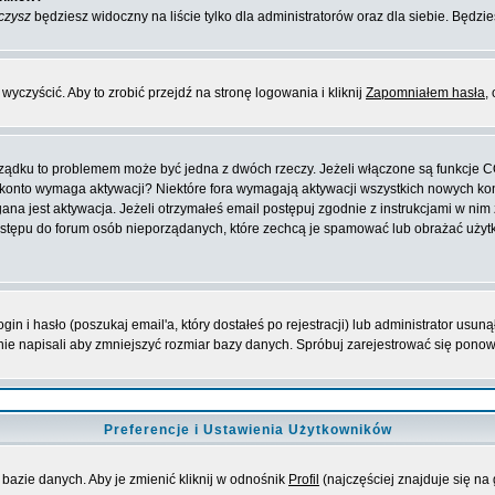
czysz
będziesz widoczny na liście tylko dla administratorów oraz dla siebie. Będzie
yczyścić. Aby to zrobić przejdź na stronę logowania i kliknij
Zapomniałem hasła
,
orządku to problemem może być jedna z dwóch rzeczy. Jeżeli włączone są funkcje 
oje konto wymaga aktywacji? Niektóre fora wymagają aktywacji wszystkich nowych k
 jest aktywacja. Jeżeli otrzymałeś email postępuj zgodnie z instrukcjami w nim za
stępu do forum osób nieporządanych, które zechcą je spamować lub obrażać użytko
 i hasło (poszukaj email'a, który dostałeś po rejestracji) lub administrator usuną
nie napisali aby zmniejszyć rozmiar bazy danych. Spróbuj zarejestrować się pono
Preferencje i Ustawienia Użytkowników
bazie danych. Aby je zmienić kliknij w odnośnik
Profil
(najczęściej znajduje się na 