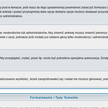
zy post w temacie, jeśli masz do tego uprawnienia) powinieneś zobaczyć formularz
ł ankiety i podać przynajmniej dwie opcje (kolejne opcje możesz dodawać przyci
ez administratora.
w, moderatorów lub administratorów. Aby zmienić ankietę musisz zmienić pierwszy p
ek z opcji, jednakże jeśli zostały już oddane głosy tylko moderatorzy i administr
y przeglądać, czytać, pisać itp. może być potrzebna specjalna autoryzacja. Dostę
fałszowaniu wyników). Jeżeli zarejestrowałeś się i nadal nie możesz głosować, 
Formatowanie i Typy Tematów