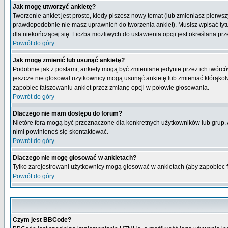
Jak mogę utworzyć ankietę?
Tworzenie ankiet jest proste, kiedy piszesz nowy temat (lub zmieniasz pierws
prawdopodobnie nie masz uprawnień do tworzenia ankiet). Musisz wpisać tytu
dla niekończącej się. Liczba możliwych do ustawienia opcji jest określana prz
Powrót do góry
Jak mogę zmienić lub usunąć ankietę?
Podobnie jak z postami, ankiety mogą być zmieniane jedynie przez ich twórcó
jeszcze nie głosował użytkownicy mogą usunąć ankietę lub zmieniać którąkolwi
zapobiec fałszowaniu ankiet przez zmianę opcji w połowie głosowania.
Powrót do góry
Dlaczego nie mam dostępu do forum?
Nietóre fora mogą być przeznaczone dla konkretnych użytkowników lub grup. Ab
nimi powinieneś się skontaktować.
Powrót do góry
Dlaczego nie mogę głosować w ankietach?
Tylko zarejestrowani użytkownicy mogą głosować w ankietach (aby zapobiec 
Powrót do góry
Czym jest BBCode?