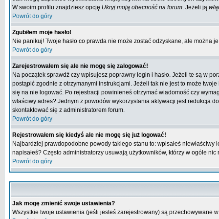
W swoim profilu znajdziesz opcję
Ukryj moją obecność na forum
. Jeżeli ją
włą
Powrót do góry
Zgubiłem moje hasło!
Nie panikuj! Twoje hasło co prawda nie może zostać odzyskane, ale można je w
Powrót do góry
Zarejestrowałem się ale nie mogę się zalogować!
Na początek sprawdź czy wpisujesz poprawny login i hasło. Jeżeli te są w p
postąpić zgodnie z otrzymanymi instrukcjami. Jeżeli tak nie jest to może tw
się na nie logować. Po rejestracji powinieneś otrzymać wiadomość czy wymagana
właściwy adres? Jednym z powodów wykorzystania aktywacji jest redukcja do
skontaktować się z administratorem forum.
Powrót do góry
Rejestrowałem się kiedyś ale nie mogę się już logować!
Najbardziej prawdopodobne powody takiego stanu to: wpisałeś niewłaściwy login
napisałeś? Często administratorzy usuwają użytkowników, którzy w ogóle nic 
Powrót do góry
Jak mogę zmienić swoje ustawienia?
Wszystkie twoje ustawienia (jeśli jesteś zarejestrowany) są przechowywane w 