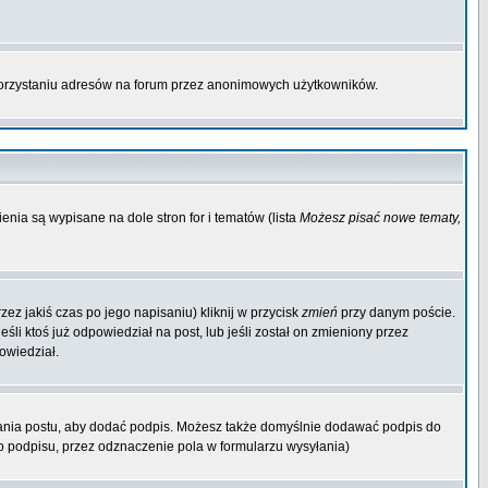
korzystaniu adresów na forum przez anonimowych użytkowników.
enia są wypisane na dole stron for i tematów (lista
Możesz pisać nowe tematy,
ez jakiś czas po jego napisaniu) kliknij w przycisk
zmień
przy danym poście.
śli ktoś już odpowiedział na post, lub jeśli został on zmieniony przez
owiedział.
ania postu, aby dodać podpis. Możesz także domyślnie dodawać podpis do
 podpisu, przez odznaczenie pola w formularzu wysyłania)