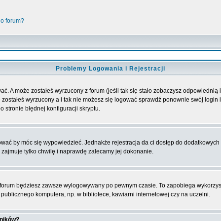
go forum?
Problemy Logowania i Rejestracji
ać. A może zostałeś wyrzucony z forum (jeśli tak się stało zobaczysz odpowiednią
 zostałeś wyrzucony a i tak nie możesz się logować sprawdź ponownie swój login i 
 stronie błędnej konfiguracji skryptu.
rować by móc się wypowiedzieć. Jednakże rejestracja da ci dostęp do dodatkowych 
 zajmuje tylko chwilę i naprawdę zalecamy jej dokonanie.
forum będziesz zawsze wylogowywany po pewnym czasie. To zapobiega wykorzyst
ublicznego komputera, np. w bibliotece, kawiarni internetowej czy na uczelni.
wników?