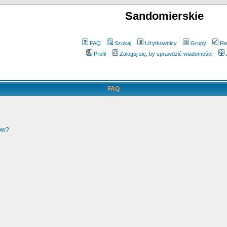
Sandomierskie
FAQ
Szukaj
Użytkownicy
Grupy
Re
Profil
Zaloguj się, by sprawdzić wiadomości
FAQ
ków?