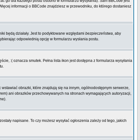
zać go dla każdego postu osobno w formularzu wysyłania). Sam BBCode jest
. Więcej informacji o BBCode znajdziesz w przewodniku, do którego dostaniesz
niki będą działały. Jest to podyktowane względami
bezpieczeństwa
, aby
wybierając odpowiednią opcję w formularzu wysłania postu.
cie, :( oznacza smutek. Pełna lista ikon jest dostępna z formularza wysyłania
tu.
 wstawiać obrazki, które znajdują się na innym, ogólnodostępnym serwerze,
rwerem) ani obrazków przechowywanych na stronach wymagających autoryzacji,
ne).
 zostały napisane. To czy możesz wysyłać ogłoszenia zależy od tego, jakich