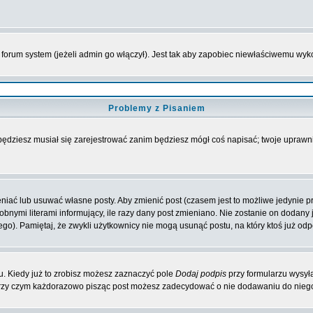
forum system (jeżeli admin go włączył). Jest tak aby zapobiec niewłaściwemu wy
Problemy z Pisaniem
 będziesz musiał się zarejestrować zanim będziesz mógł coś napisać; twoje uprawni
iać lub usuwać własne posty. Aby zmienić post (czasem jest to możliwe jedynie prz
obnymi literami informujący, ile razy dany post zmieniano. Nie zostanie on dodany je
go). Pamiętaj, że zwykli użytkownicy nie mogą usunąć postu, na który ktoś już odp
. Kiedy już to zrobisz możesz zaznaczyć pole
Dodaj podpis
przy formularzu wysył
przy czym każdorazowo pisząc post możesz zadecydować o nie dodawaniu do niego