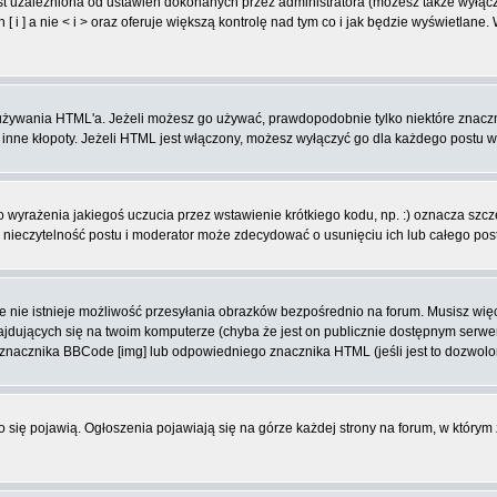
t uzależniona od ustawień dokonanych przez administratora (możesz także wyłąc
 ] a nie < i > oraz oferuje większą kontrolę nad tym co i jak będzie wyświetlane
ą używania HTML'a. Jeżeli możesz go używać, prawdopodobnie tylko niektóre znacz
i inne kłopoty. Jeżeli HTML jest włączony, możesz wyłączyć go dla każdego postu 
wyrażenia jakiegoś uczucia przez wstawienie krótkiego kodu, np. :) oznacza szczęś
ieczytelność postu i moderator może zdecydować o usunięciu ich lub całego pos
 nie istnieje możliwość przesyłania obrazków bezpośrednio na forum. Musisz więc
znajdujących się na twoim komputerze (chyba że jest on publicznie dostępnym se
j znacznika BBCode [img] lub odpowiedniego znacznika HTML (jeśli jest to dozwolo
ko się pojawią. Ogłoszenia pojawiają się na górze każdej strony na forum, w którym