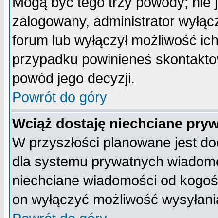
Mogą być tego trzy powody; nie j
zalogowany, administrator wyłąc
forum lub wyłączył możliwość ich
przypadku powinieneś skontaktow
powód jego decyzji.
Powrót do góry
Wciąż dostaję niechciane pry
W przyszłości planowane jest do
dla systemu prywatnych wiadomoś
niechciane wiadomości od kogoś 
on wyłączyć możliwość wysyłani