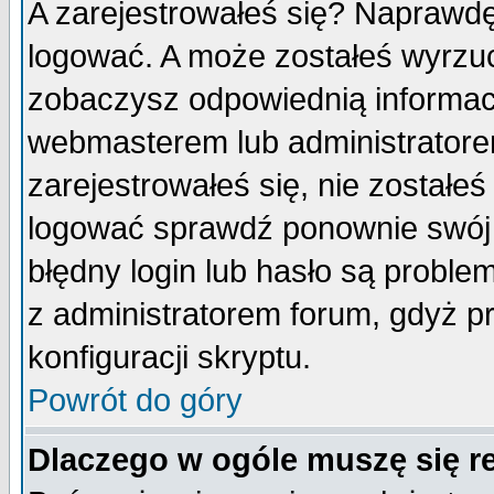
A zarejestrowałeś się? Naprawdę
logować. A może zostałeś wyrzuco
zobaczysz odpowiednią informac
webmasterem lub administratore
zarejestrowałeś się, nie zostałe
logować sprawdź ponownie swój l
błędny login lub hasło są probleme
z administratorem forum, gdyż p
konfiguracji skryptu.
Powrót do góry
Dlaczego w ogóle muszę się r