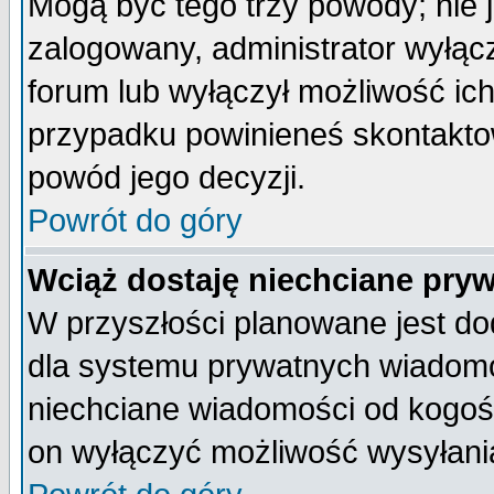
Mogą być tego trzy powody; nie j
zalogowany, administrator wyłąc
forum lub wyłączył możliwość ich
przypadku powinieneś skontaktow
powód jego decyzji.
Powrót do góry
Wciąż dostaję niechciane pry
W przyszłości planowane jest do
dla systemu prywatnych wiadomoś
niechciane wiadomości od kogoś 
on wyłączyć możliwość wysyłani