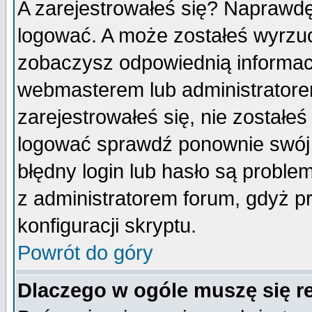
A zarejestrowałeś się? Naprawdę
logować. A może zostałeś wyrzuco
zobaczysz odpowiednią informac
webmasterem lub administratore
zarejestrowałeś się, nie zostałe
logować sprawdź ponownie swój l
błędny login lub hasło są probleme
z administratorem forum, gdyż p
konfiguracji skryptu.
Powrót do góry
Dlaczego w ogóle muszę się r